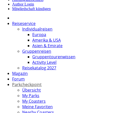
Author Login
Mitgliedschaft kündigen
Reiseservice
Individualreisen
Europa
Amerika & USA
Asien & Emirate
Gruppenreisen
Gruppentourenwissen
Activity Level
Reisekatalog 2027
Magazin
Forum
Parkcheckpoint
Übersicht
My Parks
My Coasters
Meine Favoriten
Nearby Coasters