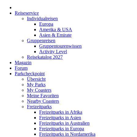
Reiseservice
Individualreisen
Europa
Amerika & USA
Asien & Emirate
Gruppenreisen
Gruppentourenwissen
Activity Level
Reisekatalog 2027
Magazin
Forum
Parkcheckpoint
Übersicht
My Parks
My Coasters
Meine Favoriten
Nearby Coasters
Freizeitparks
Freizeitparks in Afrika
Freizeitparks in Asien
Freizeitparks in Australien
Freizeitparks in Europa
Freizeitparks in Nordamerika