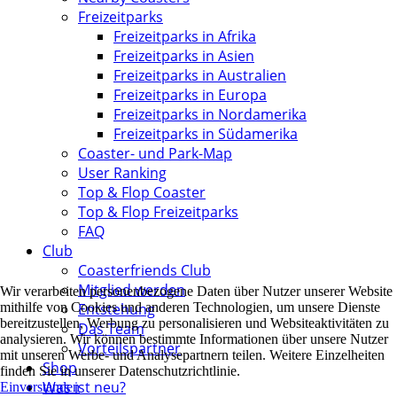
Freizeitparks
Freizeitparks in Afrika
Freizeitparks in Asien
Freizeitparks in Australien
Freizeitparks in Europa
Freizeitparks in Nordamerika
Freizeitparks in Südamerika
Coaster- und Park-Map
User Ranking
Top & Flop Coaster
Top & Flop Freizeitparks
FAQ
Club
Coasterfriends Club
Mitglied werden
Wir verarbeiten personenbezogene Daten über Nutzer unserer Website
mithilfe von Cookies und anderen Technologien, um unsere Dienste
Entstehung
bereitzustellen, Werbung zu personalisieren und Websiteaktivitäten zu
Das Team
analysieren. Wir können bestimmte Informationen über unsere Nutzer
Vorteilspartner
mit unseren Werbe- und Analysepartnern teilen. Weitere Einzelheiten
Shop
finden Sie in unserer Datenschutzrichtlinie.
Was ist neu?
Einverstanden