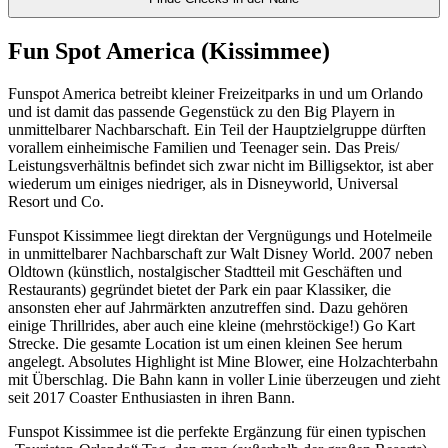
Fun Spot America (Kissimmee)
Funspot America betreibt kleiner Freizeitparks in und um Orlando
und ist damit das passende Gegenstück zu den Big Playern in
unmittelbarer Nachbarschaft. Ein Teil der Hauptzielgruppe dürften
vorallem einheimische Familien und Teenager sein. Das Preis/
Leistungsverhältnis befindet sich zwar nicht im Billigsektor, ist aber
wiederum um einiges niedriger, als in Disneyworld, Universal
Resort und Co.
Funspot Kissimmee liegt direktan der Vergnügungs und Hotelmeile
in unmittelbarer Nachbarschaft zur Walt Disney World. 2007 neben
Oldtown (künstlich, nostalgischer Stadtteil mit Geschäften und
Restaurants) gegründet bietet der Park ein paar Klassiker, die
ansonsten eher auf Jahrmärkten anzutreffen sind. Dazu gehören
einige Thrillrides, aber auch eine kleine (mehrstöckige!) Go Kart
Strecke. Die gesamte Location ist um einen kleinen See herum
angelegt. Absolutes Highlight ist Mine Blower, eine Holzachterbahn
mit Überschlag. Die Bahn kann in voller Linie überzeugen und zieht
seit 2017 Coaster Enthusiasten in ihren Bann.
Funspot Kissimmee ist die perfekte Ergänzung für einen typischen