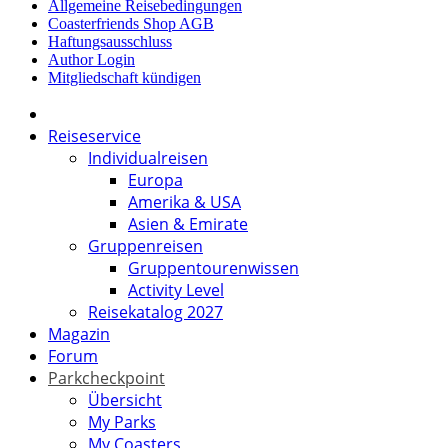
Allgemeine Reisebedingungen
Coasterfriends Shop AGB
Haftungsausschluss
Author Login
Mitgliedschaft kündigen
Reiseservice
Individualreisen
Europa
Amerika & USA
Asien & Emirate
Gruppenreisen
Gruppentourenwissen
Activity Level
Reisekatalog 2027
Magazin
Forum
Parkcheckpoint
Übersicht
My Parks
My Coasters