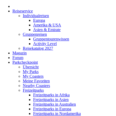
Reiseservice
Individualreisen
Europa
Amerika & USA
Asien & Emirate
Gruppenreisen
Gruppentourenwissen
Activity Level
Reisekatalog 2027
Magazin
Forum
Parkcheckpoint
Übersicht
My Parks
My Coasters
Meine Favoriten
Nearby Coasters
Freizeitparks
Freizeitparks in Afrika
Freizeitparks in Asien
Freizeitparks in Australien
Freizeitparks in Europa
Freizeitparks in Nordamerika