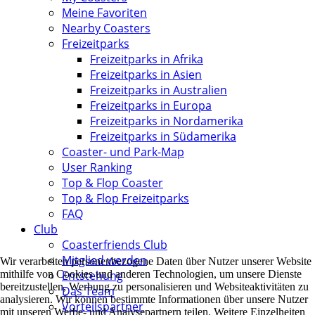
Meine Favoriten
Nearby Coasters
Freizeitparks
Freizeitparks in Afrika
Freizeitparks in Asien
Freizeitparks in Australien
Freizeitparks in Europa
Freizeitparks in Nordamerika
Freizeitparks in Südamerika
Coaster- und Park-Map
User Ranking
Top & Flop Coaster
Top & Flop Freizeitparks
FAQ
Club
Coasterfriends Club
Mitglied werden
Wir verarbeiten personenbezogene Daten über Nutzer unserer Website
mithilfe von Cookies und anderen Technologien, um unsere Dienste
Entstehung
bereitzustellen, Werbung zu personalisieren und Websiteaktivitäten zu
Das Team
analysieren. Wir können bestimmte Informationen über unsere Nutzer
Vorteilspartner
mit unseren Werbe- und Analysepartnern teilen. Weitere Einzelheiten