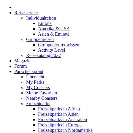
Reiseservice
Individualreisen
Europa
Amerika & USA
Asien & Emirate
Gruppenreisen
Gruppentourenwissen
Activity Level
Reisekatalog 2027
Magazin
Forum
Parkcheckpoint
Übersicht
My Parks
My Coasters
Meine Favoriten
Nearby Coasters
Freizeitparks
Freizeitparks in Afrika
Freizeitparks in Asien
Freizeitparks in Australien
Freizeitparks in Europa
Freizeitparks in Nordamerika