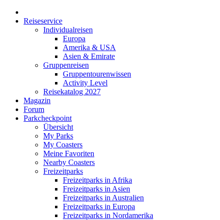
Reiseservice
Individualreisen
Europa
Amerika & USA
Asien & Emirate
Gruppenreisen
Gruppentourenwissen
Activity Level
Reisekatalog 2027
Magazin
Forum
Parkcheckpoint
Übersicht
My Parks
My Coasters
Meine Favoriten
Nearby Coasters
Freizeitparks
Freizeitparks in Afrika
Freizeitparks in Asien
Freizeitparks in Australien
Freizeitparks in Europa
Freizeitparks in Nordamerika