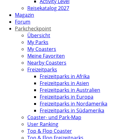
Activity Level
Reisekatalog 2027
Magazin
Forum
Parkcheckpoint
Übersicht
My Parks
My Coasters
Meine Favoriten
Nearby Coasters
Freizeitparks
Freizeitparks in Afrika
Freizeitparks in Asien
Freizeitparks in Australien
Freizeitparks in Europa
Freizeitparks in Nordamerika
Freizeitparks in Südamerika
Coaster- und Park-Map
User Ranking
Top & Flop Coaster
Top & Flop Freizeitparks