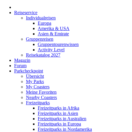
Reiseservice
Individualreisen
Europa
Amerika & USA
Asien & Emirate
Gruppenreisen
Gruppentourenwissen
Activity Level
Reisekatalog 2027
Magazin
Forum
Parkcheckpoint
Übersicht
My Parks
My Coasters
Meine Favoriten
Nearby Coasters
Freizeitparks
Freizeitparks in Afrika
Freizeitparks in Asien
Freizeitparks in Australien
Freizeitparks in Europa
Freizeitparks in Nordamerika