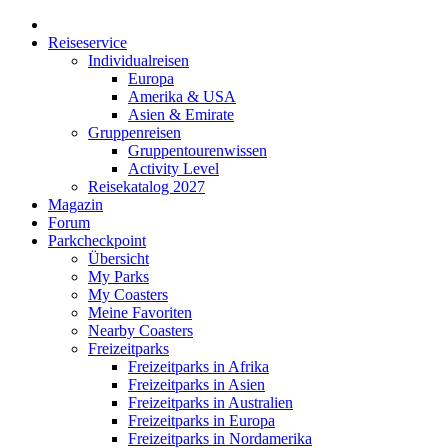
Reiseservice
Individualreisen
Europa
Amerika & USA
Asien & Emirate
Gruppenreisen
Gruppentourenwissen
Activity Level
Reisekatalog 2027
Magazin
Forum
Parkcheckpoint
Übersicht
My Parks
My Coasters
Meine Favoriten
Nearby Coasters
Freizeitparks
Freizeitparks in Afrika
Freizeitparks in Asien
Freizeitparks in Australien
Freizeitparks in Europa
Freizeitparks in Nordamerika