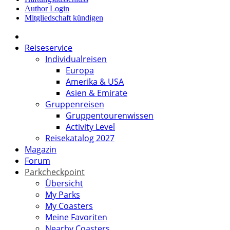
Author Login
Mitgliedschaft kündigen
Reiseservice
Individualreisen
Europa
Amerika & USA
Asien & Emirate
Gruppenreisen
Gruppentourenwissen
Activity Level
Reisekatalog 2027
Magazin
Forum
Parkcheckpoint
Übersicht
My Parks
My Coasters
Meine Favoriten
Nearby Coasters