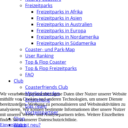
Freizeitparks
Freizeitparks in Afrika
Freizeitparks in Asien
Freizeitparks in Australien
Freizeitparks in Europa
Freizeitparks in Nordamerika
Freizeitparks in Südamerika
Coaster- und Park-Map
User Ranking
Top & Flop Coaster
Top & Flop Freizeitparks
FAQ
Club
Coasterfriends Club
Mitglied werden
Wir verarbeiten personenbezogene Daten über Nutzer unserer Website
Entstehung
mithilfe von Cookies und anderen Technologien, um unsere Dienste
bereitzustellen, Werbung zu personalisieren und Websiteaktivitäten zu
Das Team
analysieren. Wir können bestimmte Informationen über unsere Nutzer
Vorteilspartner
mit unseren Werbe- und Analysepartnern teilen. Weitere Einzelheiten
Shop
finden Sie in unserer Datenschutzrichtlinie.
Was ist neu?
Einverstanden