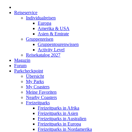
Reiseservice
Individualreisen
Europa
Amerika & USA
Asien & Emirate
Gruppenreisen
Gruppentourenwissen
Activity Level
Reisekatalog 2027
Magazin
Forum
Parkcheckpoint
Übersicht
My Parks
My Coasters
Meine Favoriten
Nearby Coasters
Freizeitparks
Freizeitparks in Afrika
Freizeitparks in Asien
Freizeitparks in Australien
Freizeitparks in Europa
Freizeitparks in Nordamerika