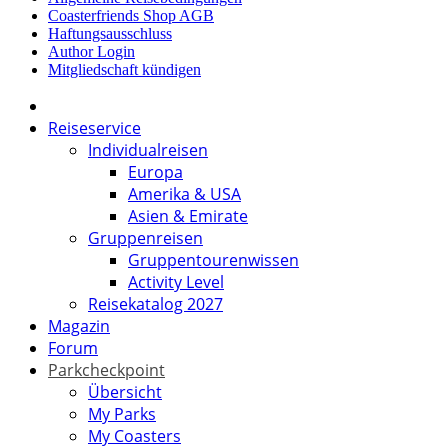
Coasterfriends Shop AGB
Haftungsausschluss
Author Login
Mitgliedschaft kündigen
Reiseservice
Individualreisen
Europa
Amerika & USA
Asien & Emirate
Gruppenreisen
Gruppentourenwissen
Activity Level
Reisekatalog 2027
Magazin
Forum
Parkcheckpoint
Übersicht
My Parks
My Coasters