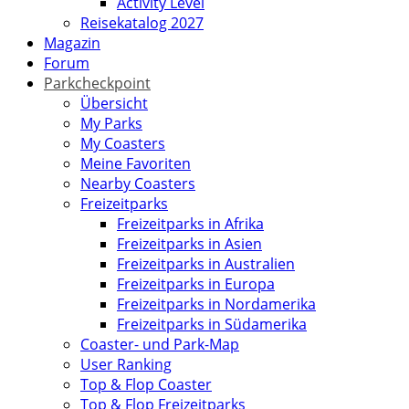
Activity Level
Reisekatalog 2027
Magazin
Forum
Parkcheckpoint
Übersicht
My Parks
My Coasters
Meine Favoriten
Nearby Coasters
Freizeitparks
Freizeitparks in Afrika
Freizeitparks in Asien
Freizeitparks in Australien
Freizeitparks in Europa
Freizeitparks in Nordamerika
Freizeitparks in Südamerika
Coaster- und Park-Map
User Ranking
Top & Flop Coaster
Top & Flop Freizeitparks