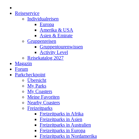
Reiseservice
Individualreisen
Europa
Amerika & USA
Asien & Emirate
Gruppenreisen
Gruppentourenwissen
Activity Level
Reisekatalog 2027
Magazin
Forum
Parkcheckpoint
Übersicht
My Parks
My Coasters
Meine Favoriten
Nearby Coasters
Freizeitparks
Freizeitparks in Afrika
Freizeitparks in Asien
Freizeitparks in Australien
Freizeitparks in Europa
Freizeitparks in Nordamerika