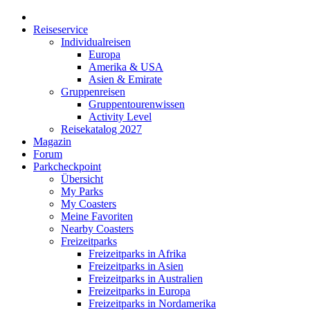
Reiseservice
Individualreisen
Europa
Amerika & USA
Asien & Emirate
Gruppenreisen
Gruppentourenwissen
Activity Level
Reisekatalog 2027
Magazin
Forum
Parkcheckpoint
Übersicht
My Parks
My Coasters
Meine Favoriten
Nearby Coasters
Freizeitparks
Freizeitparks in Afrika
Freizeitparks in Asien
Freizeitparks in Australien
Freizeitparks in Europa
Freizeitparks in Nordamerika