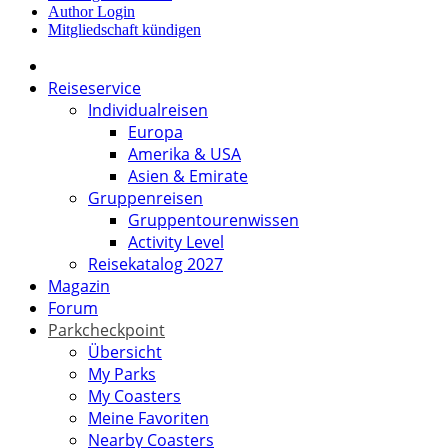
Author Login
Mitgliedschaft kündigen
Reiseservice
Individualreisen
Europa
Amerika & USA
Asien & Emirate
Gruppenreisen
Gruppentourenwissen
Activity Level
Reisekatalog 2027
Magazin
Forum
Parkcheckpoint
Übersicht
My Parks
My Coasters
Meine Favoriten
Nearby Coasters