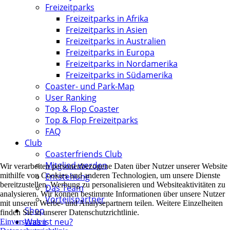
Freizeitparks
Freizeitparks in Afrika
Freizeitparks in Asien
Freizeitparks in Australien
Freizeitparks in Europa
Freizeitparks in Nordamerika
Freizeitparks in Südamerika
Coaster- und Park-Map
User Ranking
Top & Flop Coaster
Top & Flop Freizeitparks
FAQ
Club
Coasterfriends Club
Mitglied werden
Wir verarbeiten personenbezogene Daten über Nutzer unserer Website
Entstehung
mithilfe von Cookies und anderen Technologien, um unsere Dienste
bereitzustellen, Werbung zu personalisieren und Websiteaktivitäten zu
Das Team
analysieren. Wir können bestimmte Informationen über unsere Nutzer
Vorteilspartner
mit unseren Werbe- und Analysepartnern teilen. Weitere Einzelheiten
Shop
finden Sie in unserer Datenschutzrichtlinie.
Was ist neu?
Einverstanden