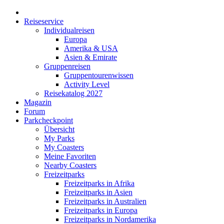
Reiseservice
Individualreisen
Europa
Amerika & USA
Asien & Emirate
Gruppenreisen
Gruppentourenwissen
Activity Level
Reisekatalog 2027
Magazin
Forum
Parkcheckpoint
Übersicht
My Parks
My Coasters
Meine Favoriten
Nearby Coasters
Freizeitparks
Freizeitparks in Afrika
Freizeitparks in Asien
Freizeitparks in Australien
Freizeitparks in Europa
Freizeitparks in Nordamerika