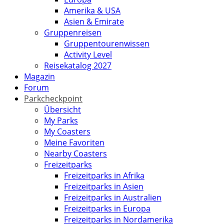
Amerika & USA
Asien & Emirate
Gruppenreisen
Gruppentourenwissen
Activity Level
Reisekatalog 2027
Magazin
Forum
Parkcheckpoint
Übersicht
My Parks
My Coasters
Meine Favoriten
Nearby Coasters
Freizeitparks
Freizeitparks in Afrika
Freizeitparks in Asien
Freizeitparks in Australien
Freizeitparks in Europa
Freizeitparks in Nordamerika