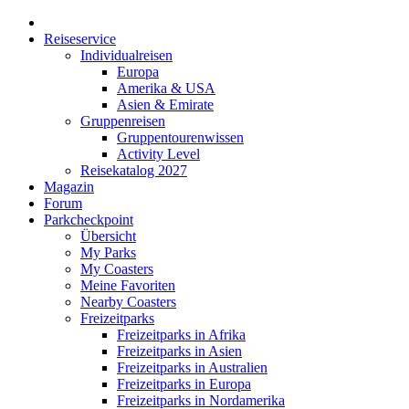
Reiseservice
Individualreisen
Europa
Amerika & USA
Asien & Emirate
Gruppenreisen
Gruppentourenwissen
Activity Level
Reisekatalog 2027
Magazin
Forum
Parkcheckpoint
Übersicht
My Parks
My Coasters
Meine Favoriten
Nearby Coasters
Freizeitparks
Freizeitparks in Afrika
Freizeitparks in Asien
Freizeitparks in Australien
Freizeitparks in Europa
Freizeitparks in Nordamerika