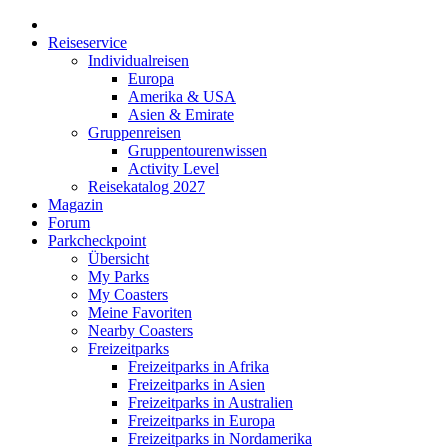
Reiseservice
Individualreisen
Europa
Amerika & USA
Asien & Emirate
Gruppenreisen
Gruppentourenwissen
Activity Level
Reisekatalog 2027
Magazin
Forum
Parkcheckpoint
Übersicht
My Parks
My Coasters
Meine Favoriten
Nearby Coasters
Freizeitparks
Freizeitparks in Afrika
Freizeitparks in Asien
Freizeitparks in Australien
Freizeitparks in Europa
Freizeitparks in Nordamerika