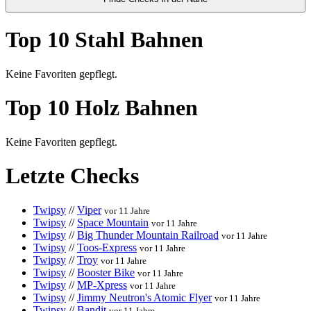
Top 10 Stahl Bahnen
Keine Favoriten gepflegt.
Top 10 Holz Bahnen
Keine Favoriten gepflegt.
Letzte Checks
Twipsy
//
Viper
vor 11 Jahre
Twipsy
//
Space Mountain
vor 11 Jahre
Twipsy
//
Big Thunder Mountain Railroad
vor 11 Jahre
Twipsy
//
Toos-Express
vor 11 Jahre
Twipsy
//
Troy
vor 11 Jahre
Twipsy
//
Booster Bike
vor 11 Jahre
Twipsy
//
MP-Xpress
vor 11 Jahre
Twipsy
//
Jimmy Neutron's Atomic Flyer
vor 11 Jahre
Twipsy
//
Bandit
vor 11 Jahre