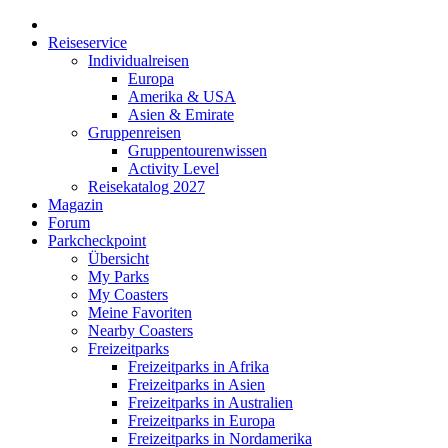
Reiseservice
Individualreisen
Europa
Amerika & USA
Asien & Emirate
Gruppenreisen
Gruppentourenwissen
Activity Level
Reisekatalog 2027
Magazin
Forum
Parkcheckpoint
Übersicht
My Parks
My Coasters
Meine Favoriten
Nearby Coasters
Freizeitparks
Freizeitparks in Afrika
Freizeitparks in Asien
Freizeitparks in Australien
Freizeitparks in Europa
Freizeitparks in Nordamerika