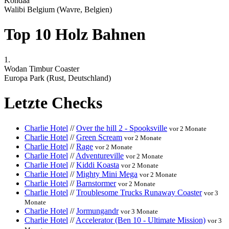
Kondaa
Walibi Belgium (Wavre, Belgien)
Top 10 Holz Bahnen
1.
Wodan Timbur Coaster
Europa Park (Rust, Deutschland)
Letzte Checks
Charlie Hotel
//
Over the hill 2 - Spooksville
vor 2 Monate
Charlie Hotel
//
Green Scream
vor 2 Monate
Charlie Hotel
//
Rage
vor 2 Monate
Charlie Hotel
//
Adventureville
vor 2 Monate
Charlie Hotel
//
Kiddi Koasta
vor 2 Monate
Charlie Hotel
//
Mighty Mini Mega
vor 2 Monate
Charlie Hotel
//
Barnstormer
vor 2 Monate
Charlie Hotel
//
Troublesome Trucks Runaway Coaster
vor 3
Monate
Charlie Hotel
//
Jormungandr
vor 3 Monate
Charlie Hotel
//
Accelerator (Ben 10 - Ultimate Mission)
vor 3