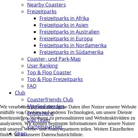
Nearby Coasters
Freizeitparks
Freizeitparks in Afrika
Freizeitparks in Asien
Freizeitparks in Australien
Freizeitparks in Europa
Freizeitparks in Nordamerika
Freizeitparks in Südamerika
Coaster- und Park-Map
User Ranking
Top & Flop Coaster
Top & Flop Freizeitparks
FAQ
Club
Coasterfriends Club
Mitglied werden
Wir verarbeiten personenbezogene Daten über Nutzer unserer Website
mithilfe von Cookies und anderen Technologien, um unsere Dienste
Entstehung
bereitzustellen, Werbung zu personalisieren und Websiteaktivitäten zu
Das Team
analysieren. Wir können bestimmte Informationen über unsere Nutzer
Vorteilspartner
mit unseren Werbe- und Analysepartnern teilen. Weitere Einzelheiten
Shop
finden Sie in unserer Datenschutzrichtlinie.