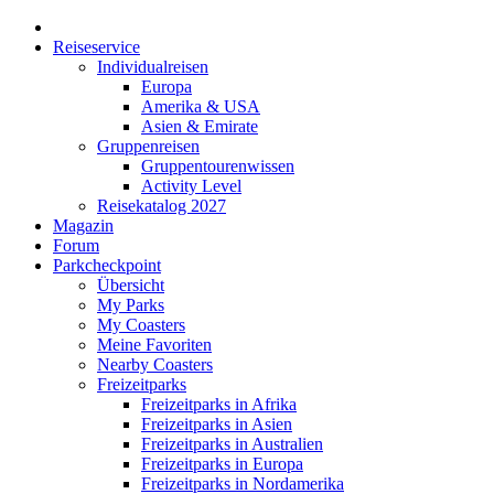
Reiseservice
Individualreisen
Europa
Amerika & USA
Asien & Emirate
Gruppenreisen
Gruppentourenwissen
Activity Level
Reisekatalog 2027
Magazin
Forum
Parkcheckpoint
Übersicht
My Parks
My Coasters
Meine Favoriten
Nearby Coasters
Freizeitparks
Freizeitparks in Afrika
Freizeitparks in Asien
Freizeitparks in Australien
Freizeitparks in Europa
Freizeitparks in Nordamerika