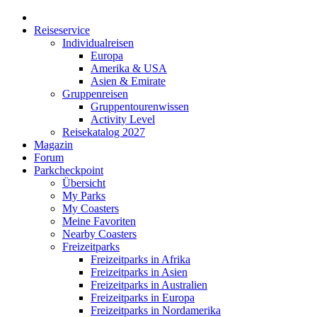
Reiseservice
Individualreisen
Europa
Amerika & USA
Asien & Emirate
Gruppenreisen
Gruppentourenwissen
Activity Level
Reisekatalog 2027
Magazin
Forum
Parkcheckpoint
Übersicht
My Parks
My Coasters
Meine Favoriten
Nearby Coasters
Freizeitparks
Freizeitparks in Afrika
Freizeitparks in Asien
Freizeitparks in Australien
Freizeitparks in Europa
Freizeitparks in Nordamerika