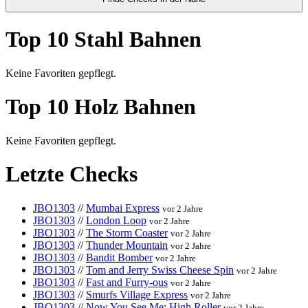
Top 10 Stahl Bahnen
Keine Favoriten gepflegt.
Top 10 Holz Bahnen
Keine Favoriten gepflegt.
Letzte Checks
JBO1303
//
Mumbai Express
vor 2 Jahre
JBO1303
//
London Loop
vor 2 Jahre
JBO1303
//
The Storm Coaster
vor 2 Jahre
JBO1303
//
Thunder Mountain
vor 2 Jahre
JBO1303
//
Bandit Bomber
vor 2 Jahre
JBO1303
//
Tom and Jerry Swiss Cheese Spin
vor 2 Jahre
JBO1303
//
Fast and Furry-ous
vor 2 Jahre
JBO1303
//
Smurfs Village Express
vor 2 Jahre
JBO1303
//
Now You See Me: High Roller
vor 2 Jahre