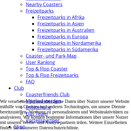
Nearby Coasters
Freizeitparks
Freizeitparks in Afrika
Freizeitparks in Asien
Freizeitparks in Australien
Freizeitparks in Europa
Freizeitparks in Nordamerika
Freizeitparks in Südamerika
Coaster- und Park-Map
User Ranking
Top & Flop Coaster
Top & Flop Freizeitparks
FAQ
Club
Coasterfriends Club
Mitglied werden
Wir verarbeiten personenbezogene Daten über Nutzer unserer Website
mithilfe von Cookies und anderen Technologien, um unsere Dienste
Entstehung
bereitzustellen, Werbung zu personalisieren und Websiteaktivitäten zu
Das Team
analysieren. Wir können bestimmte Informationen über unsere Nutzer
Vorteilspartner
mit unseren Werbe- und Analysepartnern teilen. Weitere Einzelheiten
Shop
finden Sie in unserer Datenschutzrichtlinie.