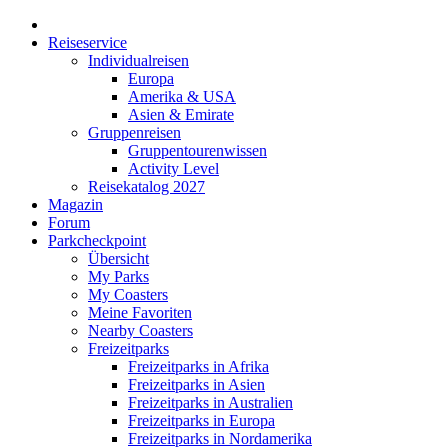
Reiseservice
Individualreisen
Europa
Amerika & USA
Asien & Emirate
Gruppenreisen
Gruppentourenwissen
Activity Level
Reisekatalog 2027
Magazin
Forum
Parkcheckpoint
Übersicht
My Parks
My Coasters
Meine Favoriten
Nearby Coasters
Freizeitparks
Freizeitparks in Afrika
Freizeitparks in Asien
Freizeitparks in Australien
Freizeitparks in Europa
Freizeitparks in Nordamerika