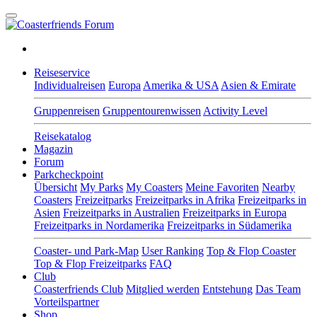
Reiseservice
Individualreisen
Europa
Amerika & USA
Asien & Emirate
Gruppenreisen
Gruppentourenwissen
Activity Level
Reisekatalog
Magazin
Forum
Parkcheckpoint
Übersicht
My Parks
My Coasters
Meine Favoriten
Nearby
Coasters
Freizeitparks
Freizeitparks in Afrika
Freizeitparks in
Asien
Freizeitparks in Australien
Freizeitparks in Europa
Freizeitparks in Nordamerika
Freizeitparks in Südamerika
Coaster- und Park-Map
User Ranking
Top & Flop Coaster
Top & Flop Freizeitparks
FAQ
Club
Coasterfriends Club
Mitglied werden
Entstehung
Das Team
Vorteilspartner
Shop