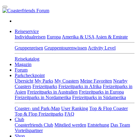
Reiseservice
Individualreisen
Europa
Amerika & USA
Asien & Emirate
Gruppenreisen
Gruppentourenwissen
Activity Level
Reisekatalog
Magazin
Forum
Parkcheckpoint
Übersicht
My Parks
My Coasters
Meine Favoriten
Nearby
Coasters
Freizeitparks
Freizeitparks in Afrika
Freizeitparks in
Asien
Freizeitparks in Australien
Freizeitparks in Europa
Freizeitparks in Nordamerika
Freizeitparks in Südamerika
Coaster- und Park-Map
User Ranking
Top & Flop Coaster
Top & Flop Freizeitparks
FAQ
Club
Coasterfriends Club
Mitglied werden
Entstehung
Das Team
Vorteilspartner
Shop