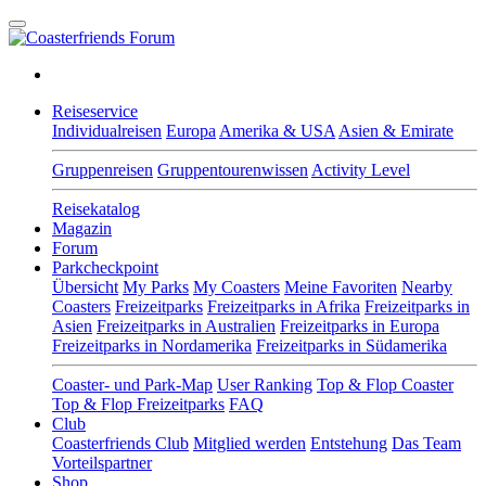
Reiseservice
Individualreisen
Europa
Amerika & USA
Asien & Emirate
Gruppenreisen
Gruppentourenwissen
Activity Level
Reisekatalog
Magazin
Forum
Parkcheckpoint
Übersicht
My Parks
My Coasters
Meine Favoriten
Nearby
Coasters
Freizeitparks
Freizeitparks in Afrika
Freizeitparks in
Asien
Freizeitparks in Australien
Freizeitparks in Europa
Freizeitparks in Nordamerika
Freizeitparks in Südamerika
Coaster- und Park-Map
User Ranking
Top & Flop Coaster
Top & Flop Freizeitparks
FAQ
Club
Coasterfriends Club
Mitglied werden
Entstehung
Das Team
Vorteilspartner
Shop