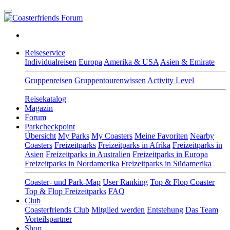
Reiseservice
Individualreisen
Europa
Amerika & USA
Asien & Emirate
Gruppenreisen
Gruppentourenwissen
Activity Level
Reisekatalog
Magazin
Forum
Parkcheckpoint
Übersicht
My Parks
My Coasters
Meine Favoriten
Nearby
Coasters
Freizeitparks
Freizeitparks in Afrika
Freizeitparks in
Asien
Freizeitparks in Australien
Freizeitparks in Europa
Freizeitparks in Nordamerika
Freizeitparks in Südamerika
Coaster- und Park-Map
User Ranking
Top & Flop Coaster
Top & Flop Freizeitparks
FAQ
Club
Coasterfriends Club
Mitglied werden
Entstehung
Das Team
Vorteilspartner
Shop