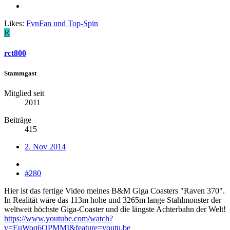
Likes:
FvnFan
und
Top-Spin
R
rct800
Stammgast
Mitglied seit
2011
Beiträge
415
2. Nov 2014
#280
Hier ist das fertige Video meines B&M Giga Coasters "Raven 370".
In Realität wäre das 113m hohe und 3265m lange Stahlmonster der
weltweit höchste Giga-Coaster und die längste Achterbahn der Welt!
https://www.youtube.com/watch?
v=EuWoq6QPMMI&feature=youtu.be