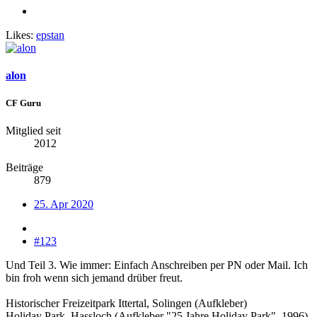
Likes:
epstan
alon
CF Guru
Mitglied seit
2012
Beiträge
879
25. Apr 2020
#123
Und Teil 3. Wie immer: Einfach Anschreiben per PN oder Mail. Ich
bin froh wenn sich jemand drüber freut.
Historischer Freizeitpark Ittertal, Solingen (Aufkleber)
Holiday Park, Hassloch (Aufkleber "25 Jahre Holiday Park", 1996)