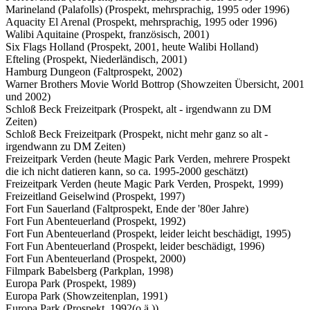
Marineland (Palafolls) (Prospekt, mehrsprachig, 1995 oder 1996)
Aquacity El Arenal (Prospekt, mehrsprachig, 1995 oder 1996)
Walibi Aquitaine (Prospekt, französisch, 2001)
Six Flags Holland (Prospekt, 2001, heute Walibi Holland)
Efteling (Prospekt, Niederländisch, 2001)
Hamburg Dungeon (Faltprospekt, 2002)
Warner Brothers Movie World Bottrop (Showzeiten Übersicht, 2001
und 2002)
Schloß Beck Freizeitpark (Prospekt, alt - irgendwann zu DM
Zeiten)
Schloß Beck Freizeitpark (Prospekt, nicht mehr ganz so alt -
irgendwann zu DM Zeiten)
Freizeitpark Verden (heute Magic Park Verden, mehrere Prospekt
die ich nicht datieren kann, so ca. 1995-2000 geschätzt)
Freizeitpark Verden (heute Magic Park Verden, Prospekt, 1999)
Freizeitland Geiselwind (Prospekt, 1997)
Fort Fun Sauerland (Faltprospekt, Ende der '80er Jahre)
Fort Fun Abenteuerland (Prospekt, 1992)
Fort Fun Abenteuerland (Prospekt, leider leicht beschädigt, 1995)
Fort Fun Abenteuerland (Prospekt, leider beschädigt, 1996)
Fort Fun Abenteuerland (Prospekt, 2000)
Filmpark Babelsberg (Parkplan, 1998)
Europa Park (Prospekt, 1989)
Europa Park (Showzeitenplan, 1991)
Europa Park (Prospekt, 1992(o.ä.))