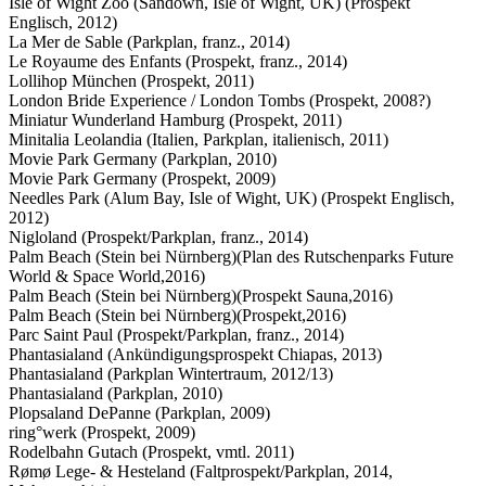
Isle of Wight Zoo (Sandown, Isle of Wight, UK) (Prospekt
Englisch, 2012)
La Mer de Sable (Parkplan, franz., 2014)
Le Royaume des Enfants (Prospekt, franz., 2014)
Lollihop München (Prospekt, 2011)
London Bride Experience / London Tombs (Prospekt, 2008?)
Miniatur Wunderland Hamburg (Prospekt, 2011)
Minitalia Leolandia (Italien, Parkplan, italienisch, 2011)
Movie Park Germany (Parkplan, 2010)
Movie Park Germany (Prospekt, 2009)
Needles Park (Alum Bay, Isle of Wight, UK) (Prospekt Englisch,
2012)
Nigloland (Prospekt/Parkplan, franz., 2014)
Palm Beach (Stein bei Nürnberg)(Plan des Rutschenparks Future
World & Space World,2016)
Palm Beach (Stein bei Nürnberg)(Prospekt Sauna,2016)
Palm Beach (Stein bei Nürnberg)(Prospekt,2016)
Parc Saint Paul (Prospekt/Parkplan, franz., 2014)
Phantasialand (Ankündigungsprospekt Chiapas, 2013)
Phantasialand (Parkplan Wintertraum, 2012/13)
Phantasialand (Parkplan, 2010)
Plopsaland DePanne (Parkplan, 2009)
ring°werk (Prospekt, 2009)
Rodelbahn Gutach (Prospekt, vmtl. 2011)
Rømø Lege- & Hesteland (Faltprospekt/Parkplan, 2014,