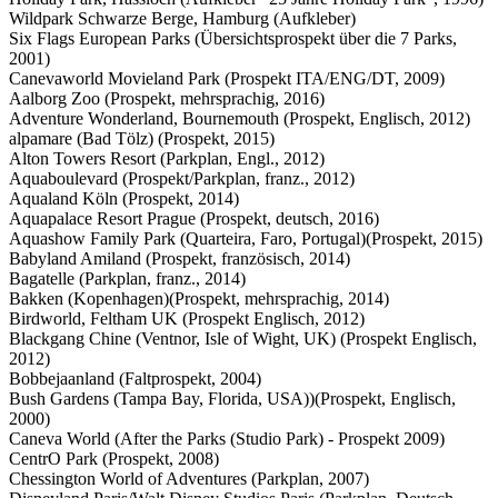
Wildpark Schwarze Berge, Hamburg (Aufkleber)
Six Flags European Parks (Übersichtsprospekt über die 7 Parks,
2001)
Canevaworld Movieland Park (Prospekt ITA/ENG/DT, 2009)
Aalborg Zoo (Prospekt, mehrsprachig, 2016)
Adventure Wonderland, Bournemouth (Prospekt, Englisch, 2012)
alpamare (Bad Tölz) (Prospekt, 2015)
Alton Towers Resort (Parkplan, Engl., 2012)
Aquaboulevard (Prospekt/Parkplan, franz., 2012)
Aqualand Köln (Prospekt, 2014)
Aquapalace Resort Prague (Prospekt, deutsch, 2016)
Aquashow Family Park (Quarteira, Faro, Portugal)(Prospekt, 2015)
Babyland Amiland (Prospekt, französisch, 2014)
Bagatelle (Parkplan, franz., 2014)
Bakken (Kopenhagen)(Prospekt, mehrsprachig, 2014)
Birdworld, Feltham UK (Prospekt Englisch, 2012)
Blackgang Chine (Ventnor, Isle of Wight, UK) (Prospekt Englisch,
2012)
Bobbejaanland (Faltprospekt, 2004)
Bush Gardens (Tampa Bay, Florida, USA))(Prospekt, Englisch,
2000)
Caneva World (After the Parks (Studio Park) - Prospekt 2009)
CentrO Park (Prospekt, 2008)
Chessington World of Adventures (Parkplan, 2007)