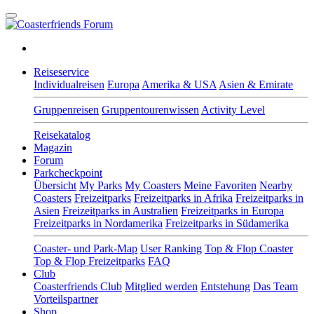
Reiseservice
Individualreisen
Europa
Amerika & USA
Asien & Emirate
Gruppenreisen
Gruppentourenwissen
Activity Level
Reisekatalog
Magazin
Forum
Parkcheckpoint
Übersicht
My Parks
My Coasters
Meine Favoriten
Nearby
Coasters
Freizeitparks
Freizeitparks in Afrika
Freizeitparks in
Asien
Freizeitparks in Australien
Freizeitparks in Europa
Freizeitparks in Nordamerika
Freizeitparks in Südamerika
Coaster- und Park-Map
User Ranking
Top & Flop Coaster
Top & Flop Freizeitparks
FAQ
Club
Coasterfriends Club
Mitglied werden
Entstehung
Das Team
Vorteilspartner
Shop