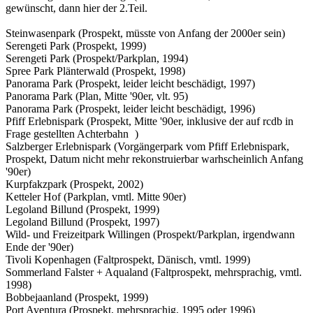
gewünscht, dann hier der 2.Teil.
Steinwasenpark (Prospekt, müsste von Anfang der 2000er sein)
Serengeti Park (Prospekt, 1999)
Serengeti Park (Prospekt/Parkplan, 1994)
Spree Park Plänterwald (Prospekt, 1998)
Panorama Park (Prospekt, leider leicht beschädigt, 1997)
Panorama Park (Plan, Mitte '90er, vlt. 95)
Panorama Park (Prospekt, leider leicht beschädigt, 1996)
Pfiff Erlebnispark (Prospekt, Mitte '90er, inklusive der auf rcdb in
Frage gestellten Achterbahn
)
Salzberger Erlebnispark (Vorgängerpark vom Pfiff Erlebnispark,
Prospekt, Datum nicht mehr rekonstruierbar warhscheinlich Anfang
'90er)
Kurpfakzpark (Prospekt, 2002)
Ketteler Hof (Parkplan, vmtl. Mitte 90er)
Legoland Billund (Prospekt, 1999)
Legoland Billund (Prospekt, 1997)
Wild- und Freizeitpark Willingen (Prospekt/Parkplan, irgendwann
Ende der '90er)
Tivoli Kopenhagen (Faltprospekt, Dänisch, vmtl. 1999)
Sommerland Falster + Aqualand (Faltprospekt, mehrsprachig, vmtl.
1998)
Bobbejaanland (Prospekt, 1999)
Port Aventura (Prospekt, mehrsprachig, 1995 oder 1996)