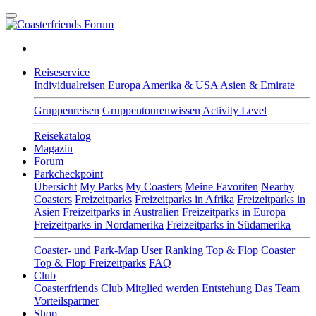
Reiseservice
Individualreisen
Europa
Amerika & USA
Asien & Emirate
Gruppenreisen
Gruppentourenwissen
Activity Level
Reisekatalog
Magazin
Forum
Parkcheckpoint
Übersicht
My Parks
My Coasters
Meine Favoriten
Nearby
Coasters
Freizeitparks
Freizeitparks in Afrika
Freizeitparks in
Asien
Freizeitparks in Australien
Freizeitparks in Europa
Freizeitparks in Nordamerika
Freizeitparks in Südamerika
Coaster- und Park-Map
User Ranking
Top & Flop Coaster
Top & Flop Freizeitparks
FAQ
Club
Coasterfriends Club
Mitglied werden
Entstehung
Das Team
Vorteilspartner
Shop