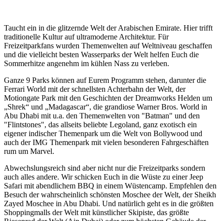
Taucht ein in die glitzernde Welt der Arabischen Emirate. Hier trifft
traditionelle Kultur auf ultramoderne Architektur. Für
Freizeitparkfans wurden Themenwelten auf Weltniveau geschaffen
und die vielleicht besten Wasserparks der Welt helfen Euch die
Sommerhitze angenehm im kühlen Nass zu verleben.
Ganze 9 Parks können auf Eurem Programm stehen, darunter die
Ferrari World mit der schnellsten Achterbahn der Welt, der
Motiongate Park mit den Geschichten der Dreamworks Helden um
„Shrek“ und „Madagascar“, die grandiose Warner Bros. World in
Abu Dhabi mit u.a. den Themenwelten von "Batman" und den
"Flintstones", das allseits beliebte Legoland, ganz exotisch ein
eigener indischer Themenpark um die Welt von Bollywood und
auch der IMG Themenpark mit vielen besonderen Fahrgeschäften
rum um Marvel.
Abwechslungsreich sind aber nicht nur die Freizeitparks sondern
auch alles andere. Wir schicken Euch in die Wüste zu einer Jeep
Safari mit abendlichem BBQ in einem Wüstencamp. Empfehlen den
Besuch der wahrscheinlich schönsten Moschee der Welt, der Sheikh
Zayed Moschee in Abu Dhabi. Und natürlich geht es in die größten
Shoppingmalls der Welt mit künstlicher Skipiste, das größte