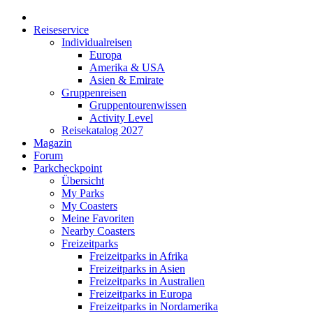
Reiseservice
Individualreisen
Europa
Amerika & USA
Asien & Emirate
Gruppenreisen
Gruppentourenwissen
Activity Level
Reisekatalog 2027
Magazin
Forum
Parkcheckpoint
Übersicht
My Parks
My Coasters
Meine Favoriten
Nearby Coasters
Freizeitparks
Freizeitparks in Afrika
Freizeitparks in Asien
Freizeitparks in Australien
Freizeitparks in Europa
Freizeitparks in Nordamerika