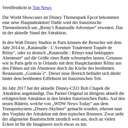
Veröffentlicht in
Top News
Die World Showcases im Disney Themenpark Epcot bekommen
eine neue Hauptattraktion! Dafür wird der französische
Themenbereich um „Remy’s Ratatouille Adventure“ erweitert. Das
ist der aktuelle Stand der Attraktion.
In den Walt Disney Studios in Paris können die Besucher seit dem
Jahr 2014 in „Ratatouille : L'Aventure Totalement Toquée de
Rémy“, oder zu deutsch „Ratatouille : Rémys total beklopptes
Abenteuer“ auf die Größe einer Ratte schrumpfen lassen. Genauso
wie in Paris geht es in Orlando mit dem Hauptcharakter Rémy aus
den Filmen auf ein Abenteuer durch die Küche des berühmten
Restaurants „Gusteau´s“. Dieser neue Bereich befindet sich direkt
hinter dem berühmten Eiffelturm im französischen Teil.
Im Jahr 2017 hat der aktuelle Disney-CEO Bob Chapek die
Attraktion angekündigt. Das Pariser Original ist übrigens aktuell die
erfolgreichste Attraktion in den beiden französischen Parks. Auf den
neuen Bildern, welche von „WDW News Today“ aus dem
Transportsystem „Disney-Skyliner“ gemacht wurden, erkennt man
den Vorplatz der Attraktion mit dem typischen Brunnen. Zwar sieht
der allgemeine Baufortschritt ziemlich weit aus, doch an vielen
Ecken ist für die Imagineers noch etwas zu tun.