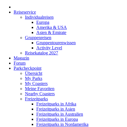
Reiseservice
Individualreisen
Europa
Amerika & USA
Asien & Emirate
Gruppenreisen
Gruppentourenwissen
Activity Level
Reisekatalog 2027
Magazin
Forum
Parkcheckpoint
Übersicht
My Parks
My Coasters
Meine Favoriten
Nearby Coasters
Freizeitparks
Freizeitparks in Afrika
Freizeitparks in Asien
Freizeitparks in Australien
Freizeitparks in Europa
Freizeitparks in Nordamerika