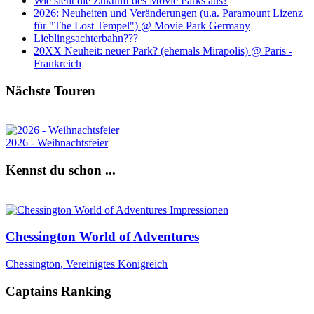
Wie sieht die Zukunft des Movie Parks aus?
2026: Neuheiten und Veränderungen (u.a. Paramount Lizenz
für "The Lost Tempel") @ Movie Park Germany
Lieblingsachterbahn???
20XX Neuheit: neuer Park? (ehemals Mirapolis) @ Paris -
Frankreich
Nächste Touren
2026 - Weihnachtsfeier
Kennst du schon ...
Chessington World of Adventures
Chessington, Vereinigtes Königreich
Captains Ranking