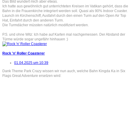
Das Bild wundert mich aber etwas.
Ich hatte aus gewöhnlich gut unterrichteten Kreisen im Vatikan gehört, dass die
Bahn in die Frauenkirche integriert werden soll. Quasi als 90% Indoor Coaster.
Launch im Kirchenschiff, Ausfahrt durch den einen Turm auf den Open Air Top
Hat, Einfahrt durch den anderen Turm.
Die Turmdächer müssten natürlich modifiziert werden.
P.S. und ohne Witz: Ich habe auf Karten mal nachgemessen. Der Abstand der
Türme würde sogar ungefähr hinhauen :)
Rock 'n' Roller Coasterer
01.04.2025 um 10:39
Dank Theme Park Crazy wissen wir nun auch, welche Bahn Kingda Ka in Six
Flags Great Adventure ersetzen wird: