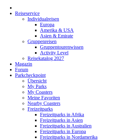
Reiseservice
Individualreisen
Europa
Amerika & USA
Asien & Emirate
Gruppenreisen
Gruppentourenwissen
Activity Level
Reisekatalog 2027
Magazin
Forum
Parkcheckpoint
Übersicht
My Parks
My Coasters
Meine Favoriten
Nearby Coasters
Freizeitparks
Freizeitparks in Afrika
Freizeitparks in Asien
Freizeitparks in Australien
Freizeitparks in Europa
Freizeitparks in Nordamerika