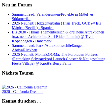
Neu im Forum
Sammelthread: Veränderungen/Projekte in Mittel- &
Südamerika
2026 Neuheit: Holzachterbahn (Titan Track, GCI) @ Isla
Mágica (Sevilla) - Spanien
Bis 2030 - Hikari Themenbereich & drei neue Attraktionen
(u.a. neue Achterbahn, Surf Rider, Intamin) @ Tivoli
Kopenhagen - Dänemark
Sammelthread: Park-/Attraktionsschließungen -
Abriss/Rückbau
2026 Neuheit: MonteZOOMa: The Forbidden Fortress
(Retracking Schwarzkopf Launch Coaster & Neugestaltung
Fiesta Village) @ Knott’s Berry Farm
Nächste Touren
2026 - California Dreamin
Kennst du schon ...