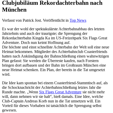
Clubjubiläum Rekordachterbahn nach
München
Verfasst von Patrick Jost. Veröffentlicht in
Top News
Es war der wohl der spektakulärste Achterbahnabbau des letzten
Jahrzehnts und auch der traurigste; die Sprengung der
Rekordachterbahn Kingda Ka im US-Freizeitpark Six Flags Great
Adventure. Doch nun keimt Hoffnung auf.
Die höchste und einst schnellste Achterbahn der Welt soll eine neue
Heimat bekommen. Mitglieder des Achterbahnclub Coasterfriends
hatten nach Ankündigung der Bahnschließung einen wahnwitzigen
Plan gefasst: Sie werden die Überreste kaufen, nach Forstern
bringen dort aufbauen und der Bahn im Großraum München eine
neue Heimat schenken. Ein Plan, der bereits in die Tat umgesetzt
wird.
Die Idee kam spontan bei einem Coasterfriend-Stammtisch auf, als
die Schocknachricht der Achterbahnschließung letztes Jahr die
Runde machte. „Wenn
Six Flags Great Adventure
sie nicht mehr
will, dann nehmen wir sie halt“, hieß damals. Eine Idee, welche
Club-Captain Andreas Korb nun in die Tat umsetzen will. Ein
Vorteil für dieses Vorhaben ist tatsächlich die Sprengung selbst
gewesen.