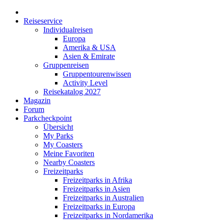
Reiseservice
Individualreisen
Europa
Amerika & USA
Asien & Emirate
Gruppenreisen
Gruppentourenwissen
Activity Level
Reisekatalog 2027
Magazin
Forum
Parkcheckpoint
Übersicht
My Parks
My Coasters
Meine Favoriten
Nearby Coasters
Freizeitparks
Freizeitparks in Afrika
Freizeitparks in Asien
Freizeitparks in Australien
Freizeitparks in Europa
Freizeitparks in Nordamerika