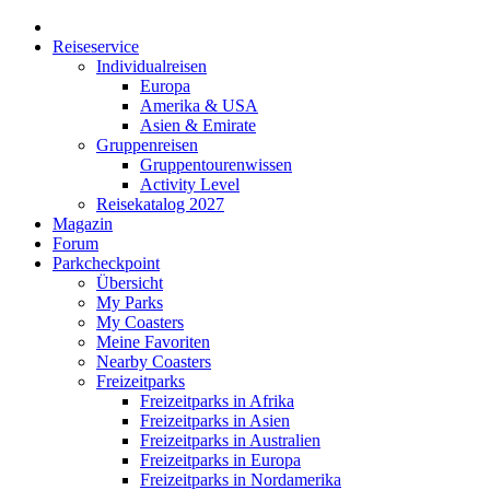
Reiseservice
Individualreisen
Europa
Amerika & USA
Asien & Emirate
Gruppenreisen
Gruppentourenwissen
Activity Level
Reisekatalog 2027
Magazin
Forum
Parkcheckpoint
Übersicht
My Parks
My Coasters
Meine Favoriten
Nearby Coasters
Freizeitparks
Freizeitparks in Afrika
Freizeitparks in Asien
Freizeitparks in Australien
Freizeitparks in Europa
Freizeitparks in Nordamerika