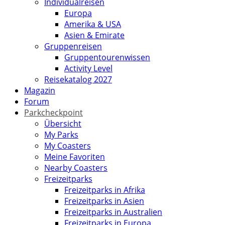
Individualreisen
Europa
Amerika & USA
Asien & Emirate
Gruppenreisen
Gruppentourenwissen
Activity Level
Reisekatalog 2027
Magazin
Forum
Parkcheckpoint
Übersicht
My Parks
My Coasters
Meine Favoriten
Nearby Coasters
Freizeitparks
Freizeitparks in Afrika
Freizeitparks in Asien
Freizeitparks in Australien
Freizeitparks in Europa