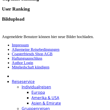
User Ranking
Bildupload
Angemeldete Benutzer können hier neue Bilder hochladen.
Impressum
Allgemeine Reisebedingungen
Coasterfriends Shop AGB
Haftungsausschluss
Author Login
Mitgliedschaft kündigen
Reiseservice
Individualreisen
Europa
Amerika & USA
Asien & Emirate
Gruppenreisen