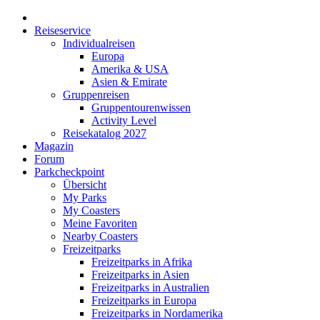
Reiseservice
Individualreisen
Europa
Amerika & USA
Asien & Emirate
Gruppenreisen
Gruppentourenwissen
Activity Level
Reisekatalog 2027
Magazin
Forum
Parkcheckpoint
Übersicht
My Parks
My Coasters
Meine Favoriten
Nearby Coasters
Freizeitparks
Freizeitparks in Afrika
Freizeitparks in Asien
Freizeitparks in Australien
Freizeitparks in Europa
Freizeitparks in Nordamerika