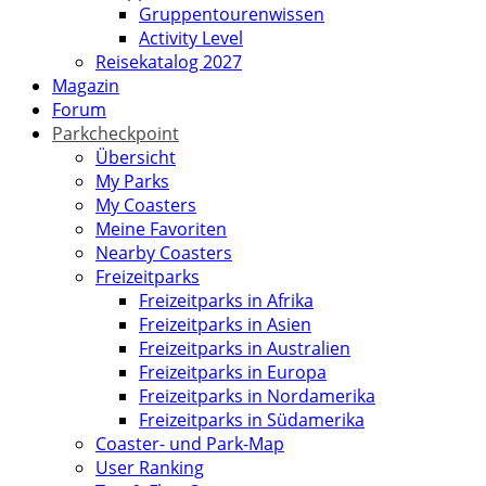
Gruppentourenwissen
Activity Level
Reisekatalog 2027
Magazin
Forum
Parkcheckpoint
Übersicht
My Parks
My Coasters
Meine Favoriten
Nearby Coasters
Freizeitparks
Freizeitparks in Afrika
Freizeitparks in Asien
Freizeitparks in Australien
Freizeitparks in Europa
Freizeitparks in Nordamerika
Freizeitparks in Südamerika
Coaster- und Park-Map
User Ranking