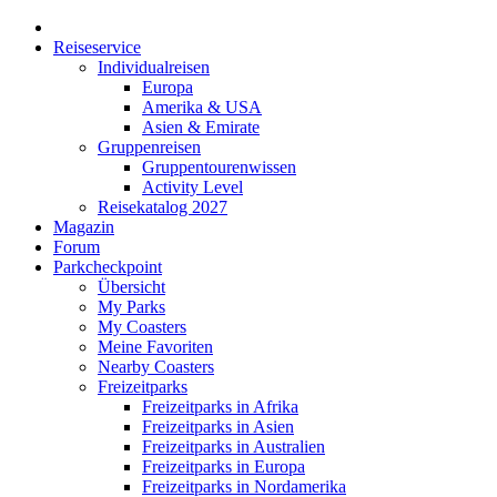
Reiseservice
Individualreisen
Europa
Amerika & USA
Asien & Emirate
Gruppenreisen
Gruppentourenwissen
Activity Level
Reisekatalog 2027
Magazin
Forum
Parkcheckpoint
Übersicht
My Parks
My Coasters
Meine Favoriten
Nearby Coasters
Freizeitparks
Freizeitparks in Afrika
Freizeitparks in Asien
Freizeitparks in Australien
Freizeitparks in Europa
Freizeitparks in Nordamerika