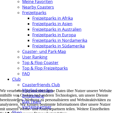
Meine Favoriten
Nearby Coasters
Freizeitparks
Freizeitparks in Afrika
Freizeitparks in Asien
Freizeitparks in Australien
Freizeitparks in Europa
Freizeitparks in Nordamerika
Freizeitparks in Südamerika
Coaster- und Park-Map
User Ranking
Top & Flop Coaster
Top & Flop Freizeitparks
FAQ
Club
Coasterfriends Club
Mitglied werden
Wir verarbeiten personenbezogene Daten über Nutzer unserer Website
Entstehung
mithilfe von Cookies und anderen Technologien, um unsere Dienste
bereitzustellen, Werbung zu personalisieren und Websiteaktivitäten zu
Das Team
analysieren. Wir können bestimmte Informationen über unsere Nutzer
Vorteilspartner
mit unseren Werbe- und Analysepartnern teilen. Weitere Einzelheiten
Shop