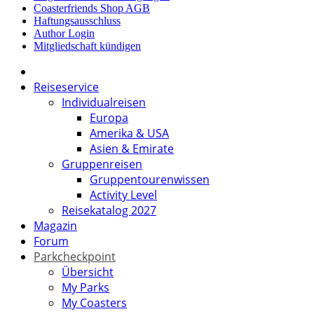
Coasterfriends Shop AGB
Haftungsausschluss
Author Login
Mitgliedschaft kündigen
Reiseservice
Individualreisen
Europa
Amerika & USA
Asien & Emirate
Gruppenreisen
Gruppentourenwissen
Activity Level
Reisekatalog 2027
Magazin
Forum
Parkcheckpoint
Übersicht
My Parks
My Coasters