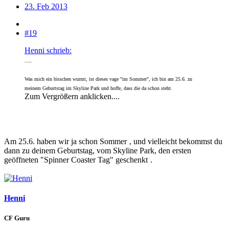
23. Feb 2013
#19
Henni schrieb:
.......
Was mich ein bisschen wurmt, ist dieses vage "im Sommer", ich bin am 25.6. zu
meinem Geburtstag im Skyline Pa
rk und hoffe, dass die da schon steht.
Zum Vergrößern anklicken....
Am 25.6. haben wir ja schon Sommer
, und vielleicht bekommst du
dann zu deinem Geburtstag, vom Skyline Park, den ersten
geöffneten "Spinner Coaster Tag" geschenkt
.
Henni
CF Guru