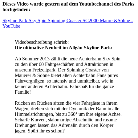
Dieses Video wurde gestern auf dem Youtubechannel des Parks
hochgeladen:
Skyline Park Sky Spin Spinning Coaster SC2000 Maurer&Söhne -
YouTube
Videobeschreibung schrieb:
Die ultimative Neuheit im Allgäu Skyline Park:
Ab Sommer 2013 zählt die neue Achterbahn Sky Spin
zu den über 60 Fahrgeschäften und Attraktionen in
unserem Freizeitpark. Der Spinning Coaster von
Mauerer & Söhne bietet allen Achterbahn-Fans pures
Fahrvergnügen, so intensiv und unmittelbar, wie in
keiner anderen Achterbahn. Fahrspaß für die ganze
Familie!
Rücken an Rücken sitzen die vier Fahrgäste in ihrem
Wagen, drehen sich mit der Dynamik der Bahn in alle
Himmelsrichtungen, bis zu 360° um ihre eigene Achse.
Scharfe Kurven, slalomartige Abschnitte und rasante
Drehungen lassen das Adrenalin durch den Körper
jagen. Spürt ihr es schon?