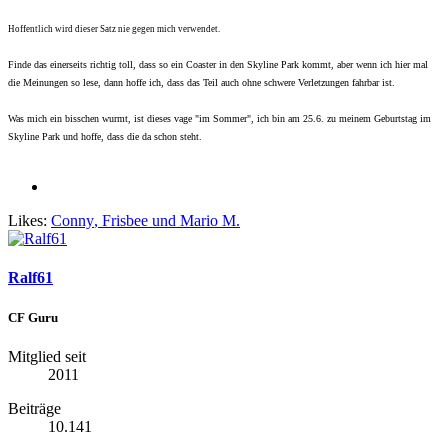
Ho
ffe
ntlich wird dieser Satz nie gegen mich verwendet.
Finde das einerseits richtig toll, dass
so ein Coa
ster in den Skyline Park kommt, aber wenn
ich hier mal
die Meinungen so lese, dann hoffe ich, dass das Teil auch ohne schwere Verletzungen fahrbar ist.
Was mich ein bisschen wurmt, ist dieses vage "im Sommer", ich bin am 25.6. zu meinem Geburtstag im
Skyline Pa
rk und hoffe, dass die da schon steht.
Likes:
Conny
,
Frisbee
und
Mario M.
Ralf61
CF Guru
Mitglied seit
2011
Beiträge
10.141