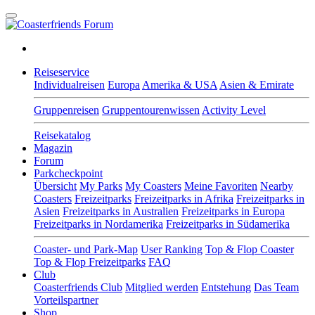
Reiseservice
Individualreisen
Europa
Amerika & USA
Asien & Emirate
Gruppenreisen
Gruppentourenwissen
Activity Level
Reisekatalog
Magazin
Forum
Parkcheckpoint
Übersicht
My Parks
My Coasters
Meine Favoriten
Nearby
Coasters
Freizeitparks
Freizeitparks in Afrika
Freizeitparks in
Asien
Freizeitparks in Australien
Freizeitparks in Europa
Freizeitparks in Nordamerika
Freizeitparks in Südamerika
Coaster- und Park-Map
User Ranking
Top & Flop Coaster
Top & Flop Freizeitparks
FAQ
Club
Coasterfriends Club
Mitglied werden
Entstehung
Das Team
Vorteilspartner
Shop