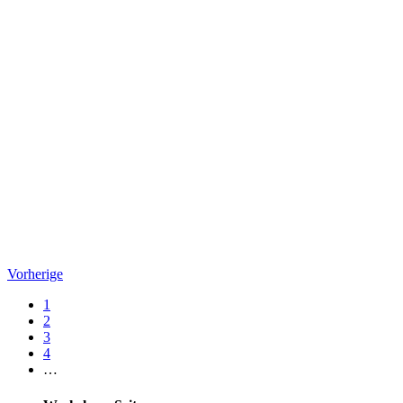
Vorherige
1
2
3
4
…