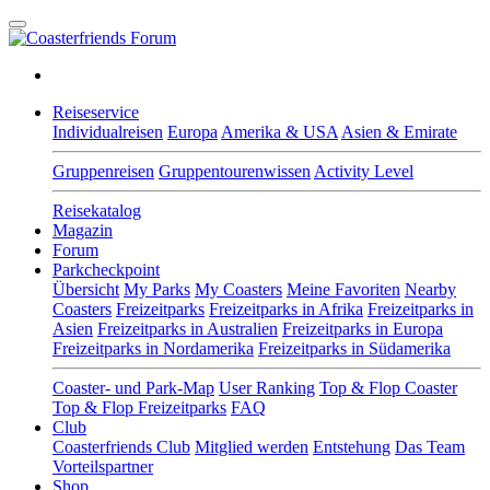
Reiseservice
Individualreisen
Europa
Amerika & USA
Asien & Emirate
Gruppenreisen
Gruppentourenwissen
Activity Level
Reisekatalog
Magazin
Forum
Parkcheckpoint
Übersicht
My Parks
My Coasters
Meine Favoriten
Nearby
Coasters
Freizeitparks
Freizeitparks in Afrika
Freizeitparks in
Asien
Freizeitparks in Australien
Freizeitparks in Europa
Freizeitparks in Nordamerika
Freizeitparks in Südamerika
Coaster- und Park-Map
User Ranking
Top & Flop Coaster
Top & Flop Freizeitparks
FAQ
Club
Coasterfriends Club
Mitglied werden
Entstehung
Das Team
Vorteilspartner
Shop