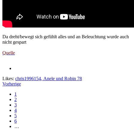
Da dreht/bewegt sich gefühlt alles und an Beleuchtung wurde auch
nicht gespart
Quelle
Likes:
chris1996154
,
Anele
und
Robin 78
Vorherige
1
2
3
4
5
6
…