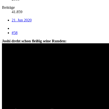
Beiträge
41.859
21. Jun 2020
#58
Joshi dreht schon fleißig seine Runden: