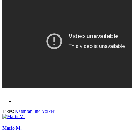
Likes:
Katunfan
und
Volker
Mario M.