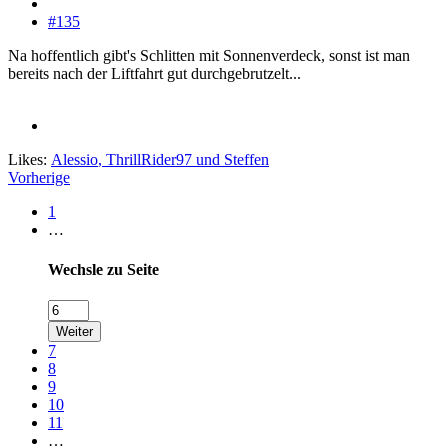
#135
Na hoffentlich gibt's Schlitten mit Sonnenverdeck, sonst ist man
bereits nach der Liftfahrt gut durchgebrutzelt...
Likes:
Alessio
,
ThrillRider97
und
Steffen
Vorherige
1
…
Wechsle zu Seite
Weiter
7
8
9
10
11
…