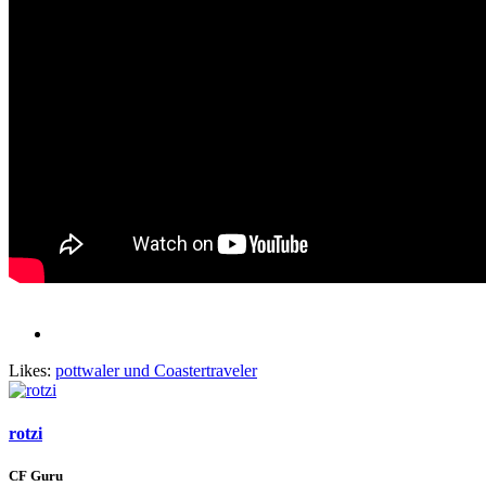
Likes:
pottwaler
und
Coastertraveler
rotzi
CF Guru