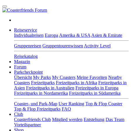
Reiseservice
Individualreisen
Europa
Amerika & USA
Asien & Emirate
Gruppenreisen
Gruppentourenwissen
Activity Level
Reisekatalog
Magazin
Forum
Parkcheckpoint
Übersicht
My Parks
My Coasters
Meine Favoriten
Nearby
Coasters
Freizeitparks
Freizeitparks in Afrika
Freizeitparks in
Asien
Freizeitparks in Australien
Freizeitparks in Europa
Freizeitparks in Nordamerika
Freizeitparks in Südamerika
Coaster- und Park-Map
User Ranking
Top & Flop Coaster
Top & Flop Freizeitparks
FAQ
Club
Coasterfriends Club
Mitglied werden
Entstehung
Das Team
Vorteilspartner
Shop