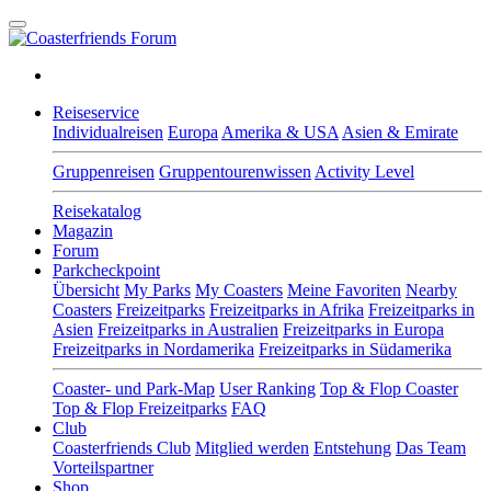
Reiseservice
Individualreisen
Europa
Amerika & USA
Asien & Emirate
Gruppenreisen
Gruppentourenwissen
Activity Level
Reisekatalog
Magazin
Forum
Parkcheckpoint
Übersicht
My Parks
My Coasters
Meine Favoriten
Nearby
Coasters
Freizeitparks
Freizeitparks in Afrika
Freizeitparks in
Asien
Freizeitparks in Australien
Freizeitparks in Europa
Freizeitparks in Nordamerika
Freizeitparks in Südamerika
Coaster- und Park-Map
User Ranking
Top & Flop Coaster
Top & Flop Freizeitparks
FAQ
Club
Coasterfriends Club
Mitglied werden
Entstehung
Das Team
Vorteilspartner
Shop