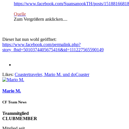
https://www.facebook.com/SuansanookTH/posts/1518816681
Quelle
Zum Vergrößern anklicken....
Dieser hat nun wohl geöffnet:
https://www.facebook.com/permalink.php?
story_fbid=5010374405675416&id=111227565590149
Likes:
Coastertraveler
,
Mario M.
und
doCoaster
Mario M.
CF Team News
Teammitglied
CLUBMEMBER
Mitglied seit