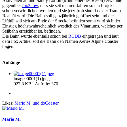
Aktivitäten an und Sandy Lorton (Mitinhaber des Resort) erwähnte
gegenüber
fox2now
, dass sie seit mehren Jahren so ein Projekt
schon verwirklichen wollten und sie jetzt froh sind dass der Traum
Realität wird. Die Bahn soll ganzjährlich geöffnet sein und der
Lifthill soll sich am Ende der Strecke befinden somit wird sich der
Einstieg höchstwahrscheinlich westlich des Vinariums, welches per
Seilbahn erreichbar ist, befinden.
Die Bahn wurde ebenfalls schon bei
RCDB
eingetragen und laut
dem Fox Artikel soll die Bahn den Namen Aeries Alpine Coaster
tragen.
Anhänge
image00001(1).jpeg
927,8 KB · Aufrufe: 370
Likes:
Mario M.
und
doCoaster
Mario M.