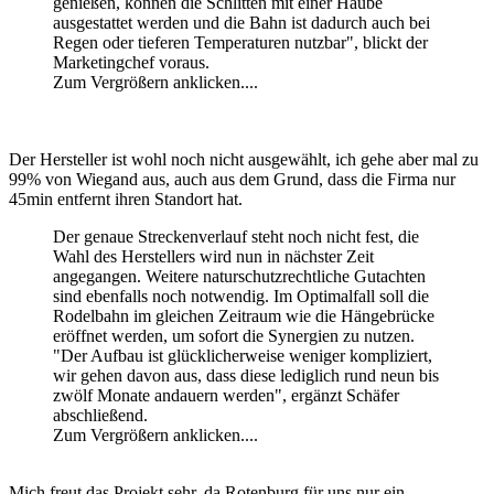
genießen, können die Schlitten mit einer Haube
ausgestattet werden und die Bahn ist dadurch auch bei
Regen oder tieferen Temperaturen nutzbar", blickt der
Marketingchef voraus.
Zum Vergrößern anklicken....
Der Hersteller ist wohl noch nicht ausgewählt, ich gehe aber mal zu
99% von Wiegand aus, auch aus dem Grund, dass die Firma nur
45min entfernt ihren Standort hat.
Der genaue Streckenverlauf steht noch nicht fest, die
Wahl des Herstellers wird nun in nächster Zeit
angegangen. Weitere naturschutzrechtliche Gutachten
sind ebenfalls noch notwendig. Im Optimalfall soll die
Rodelbahn im gleichen Zeitraum wie die Hängebrücke
eröffnet werden, um sofort die Synergien zu nutzen.
"Der Aufbau ist glücklicherweise weniger kompliziert,
wir gehen davon aus, dass diese lediglich rund neun bis
zwölf Monate andauern werden", ergänzt Schäfer
abschließend.
Zum Vergrößern anklicken....
Mich freut das Projekt sehr, da Rotenburg für uns nur ein