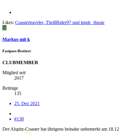
Likes:
Coastertraveler
,
ThrillRider97
und
tpndc_thusie
M
Markus mit k
Fastpass Besitzer
CLUBMEMBER
Mitglied seit
2017
Beiträge
135
25. Dez 2021
#138
Der Alspitz-Coaster hat übrigens beinahe unbemerkt am 18.12