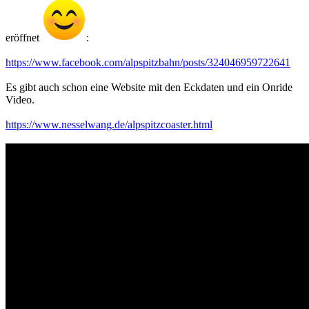
eröffnet
:
https://www.facebook.com/alpspitzbahn/posts/324046959722641
Es gibt auch schon eine Website mit den Eckdaten und ein Onride
Video.
https://www.nesselwang.de/alpspitzcoaster.html