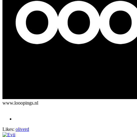
www.looopings.nl
Likes:
oliverd