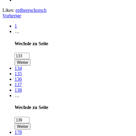
Likes:
erdbeerschorsch
Vorherige
1
…
Wechsle zu Seite
Weiter
134
135
136
137
138
…
Wechsle zu Seite
Weiter
178