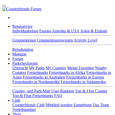
Reiseservice
Individualreisen
Europa
Amerika & USA
Asien & Emirate
Gruppenreisen
Gruppentourenwissen
Activity Level
Reisekatalog
Magazin
Forum
Parkcheckpoint
Übersicht
My Parks
My Coasters
Meine Favoriten
Nearby
Coasters
Freizeitparks
Freizeitparks in Afrika
Freizeitparks in
Asien
Freizeitparks in Australien
Freizeitparks in Europa
Freizeitparks in Nordamerika
Freizeitparks in Südamerika
Coaster- und Park-Map
User Ranking
Top & Flop Coaster
Top & Flop Freizeitparks
FAQ
Club
Coasterfriends Club
Mitglied werden
Entstehung
Das Team
Vorteilspartner
Shop