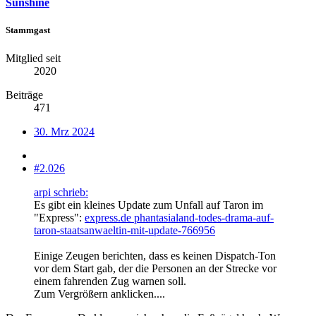
Sunshine
Stammgast
Mitglied seit
2020
Beiträge
471
30. Mrz 2024
#2.026
arpi schrieb:
Es gibt ein kleines Update zum Unfall auf Taron im
"Express":
express.de phantasialand-todes-drama-auf-
taron-staatsanwaeltin-mit-update-766956
Einige Zeugen berichten, dass es keinen Dispatch-Ton
vor dem Start gab, der die Personen an der Strecke vor
einem fahrenden Zug warnen soll.
Zum Vergrößern anklicken....