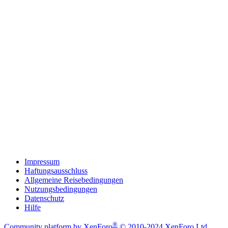
Impressum
Haftungsausschluss
Allgemeine Reisebedingungen
Nutzungsbedingungen
Datenschutz
Hilfe
®
Community platform by XenForo
© 2010-2024 XenForo Ltd.