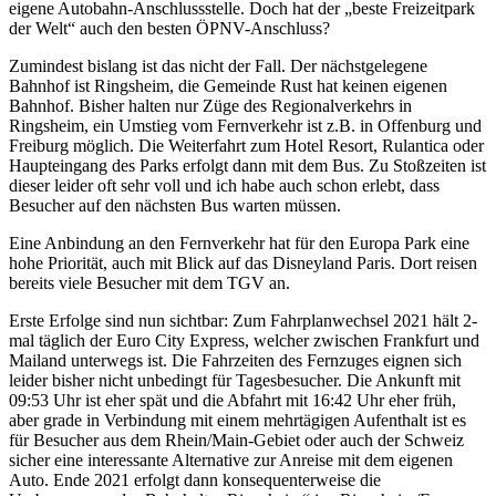
eigene Autobahn-Anschlussstelle. Doch hat der „beste Freizeitpark
der Welt“ auch den besten ÖPNV-Anschluss?
Zumindest bislang ist das nicht der Fall. Der nächstgelegene
Bahnhof ist Ringsheim, die Gemeinde Rust hat keinen eigenen
Bahnhof. Bisher halten nur Züge des Regionalverkehrs in
Ringsheim, ein Umstieg vom Fernverkehr ist z.B. in Offenburg und
Freiburg möglich. Die Weiterfahrt zum Hotel Resort, Rulantica oder
Haupteingang des Parks erfolgt dann mit dem Bus. Zu Stoßzeiten ist
dieser leider oft sehr voll und ich habe auch schon erlebt, dass
Besucher auf den nächsten Bus warten müssen.
Eine Anbindung an den Fernverkehr hat für den Europa Park eine
hohe Priorität, auch mit Blick auf das Disneyland Paris. Dort reisen
bereits viele Besucher mit dem TGV an.
Erste Erfolge sind nun sichtbar: Zum Fahrplanwechsel 2021 hält 2-
mal täglich der Euro City Express, welcher zwischen Frankfurt und
Mailand unterwegs ist. Die Fahrzeiten des Fernzuges eignen sich
leider bisher nicht unbedingt für Tagesbesucher. Die Ankunft mit
09:53 Uhr ist eher spät und die Abfahrt mit 16:42 Uhr eher früh,
aber grade in Verbindung mit einem mehrtägigen Aufenthalt ist es
für Besucher aus dem Rhein/Main-Gebiet oder auch der Schweiz
sicher eine interessante Alternative zur Anreise mit dem eigenen
Auto. Ende 2021 erfolgt dann konsequenterweise die