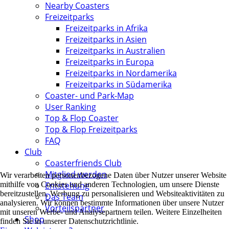
Nearby Coasters
Freizeitparks
Freizeitparks in Afrika
Freizeitparks in Asien
Freizeitparks in Australien
Freizeitparks in Europa
Freizeitparks in Nordamerika
Freizeitparks in Südamerika
Coaster- und Park-Map
User Ranking
Top & Flop Coaster
Top & Flop Freizeitparks
FAQ
Club
Coasterfriends Club
Mitglied werden
Wir verarbeiten personenbezogene Daten über Nutzer unserer Website
Entstehung
mithilfe von Cookies und anderen Technologien, um unsere Dienste
bereitzustellen, Werbung zu personalisieren und Websiteaktivitäten zu
Das Team
analysieren. Wir können bestimmte Informationen über unsere Nutzer
Vorteilspartner
mit unseren Werbe- und Analysepartnern teilen. Weitere Einzelheiten
Shop
finden Sie in unserer Datenschutzrichtlinie.