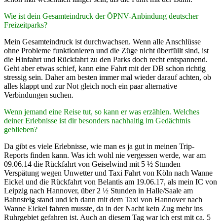
Wie ist dein Gesamteindruck der ÖPNV-Anbindung deutscher
Freizeitparks?
Mein Gesamteindruck ist durchwachsen. Wenn alle Anschlüsse
ohne Probleme funktionieren und die Züge nicht überfüllt sind, ist
die Hinfahrt und Rückfahrt zu den Parks doch recht entspannend.
Geht aber etwas schief, kann eine Fahrt mit der DB schon richtig
stressig sein. Daher am besten immer mal wieder darauf achten, ob
alles klappt und zur Not gleich noch ein paar alternative
Verbindungen suchen.
Wenn jemand eine Reise tut, so kann er was erzählen. Welches
deiner Erlebnisse ist dir besonders nachhaltig im Gedächtnis
geblieben?
Da gibt es viele Erlebnisse, wie man es ja gut in meinen Trip-
Reports finden kann. Was ich wohl nie vergessen werde, war am
09.06.14 die Rückfahrt von Geiselwind mit 5 ½ Stunden
Verspätung wegen Unwetter und Taxi Fahrt von Köln nach Wanne
Eickel und die Rückfahrt von Belantis am 19.06.17, als mein IC von
Leipzig nach Hannover, über 2 ½ Stunden in Halle/Saale am
Bahnsteig stand und ich dann mit dem Taxi von Hannover nach
Wanne Eickel fahren musste, da in der Nacht kein Zug mehr ins
Ruhrgebiet gefahren ist. Auch an diesem Tag war ich erst mit ca. 5