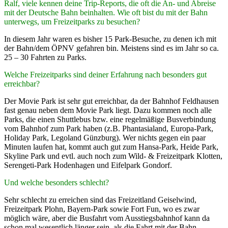
Ralf, viele kennen deine Trip-Reports, die oft die An- und Abreise
mit der Deutsche Bahn beinhalten. Wie oft bist du mit der Bahn
unterwegs, um Freizeitparks zu besuchen?
In diesem Jahr waren es bisher 15 Park-Besuche, zu denen ich mit
der Bahn/dem ÖPNV gefahren bin. Meistens sind es im Jahr so ca.
25 – 30 Fahrten zu Parks.
Welche Freizeitparks sind deiner Erfahrung nach besonders gut
erreichbar?
Der Movie Park ist sehr gut erreichbar, da der Bahnhof Feldhausen
fast genau neben dem Movie Park liegt. Dazu kommen noch alle
Parks, die einen Shuttlebus bzw. eine regelmäßige Busverbindung
vom Bahnhof zum Park haben (z.B. Phantasialand, Europa-Park,
Holiday Park, Legoland Günzburg). Wer nichts gegen ein paar
Minuten laufen hat, kommt auch gut zum Hansa-Park, Heide Park,
Skyline Park und evtl. auch noch zum Wild- & Freizeitpark Klotten,
Serengeti-Park Hodenhagen und Eifelpark Gondorf.
Und welche besonders schlecht?
Sehr schlecht zu erreichen sind das Freizeitland Geiselwind,
Freizeitpark Plohn, Bayern-Park sowie Fort Fun, wo es zwar
möglich wäre, aber die Busfahrt vom Ausstiegsbahnhof kann da
schon mal wesentlich länger sein, als die Fahrt mit der Bahn.