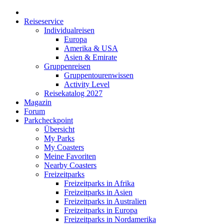
Reiseservice
Individualreisen
Europa
Amerika & USA
Asien & Emirate
Gruppenreisen
Gruppentourenwissen
Activity Level
Reisekatalog 2027
Magazin
Forum
Parkcheckpoint
Übersicht
My Parks
My Coasters
Meine Favoriten
Nearby Coasters
Freizeitparks
Freizeitparks in Afrika
Freizeitparks in Asien
Freizeitparks in Australien
Freizeitparks in Europa
Freizeitparks in Nordamerika