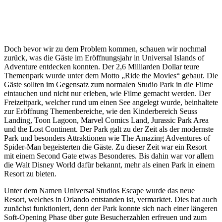
Doch bevor wir zu dem Problem kommen, schauen wir nochmal
zurück, was die Gäste im Eröffnungsjahr in Universal Islands of
Adventure entdecken konnten. Der 2,6 Milliarden Dollar teure
Themenpark wurde unter dem Motto „Ride the Movies“ gebaut. Die
Gäste sollten im Gegensatz zum normalen Studio Park in die Filme
eintauchen und nicht nur erleben, wie Filme gemacht werden. Der
Freizeitpark, welcher rund um einen See angelegt wurde, beinhaltete
zur Eröffnung Themenbereiche, wie den Kinderbereich Seuss
Landing, Toon Lagoon, Marvel Comics Land, Jurassic Park Area
und the Lost Continent. Der Park galt zu der Zeit als der modernste
Park und besonders Attraktionen wie The Amazing Adventures of
Spider-Man begeisterten die Gäste. Zu dieser Zeit war ein Resort
mit einem Second Gate etwas Besonderes. Bis dahin war vor allem
die Walt Disney World dafür bekannt, mehr als einen Park in einem
Resort zu bieten.
Unter dem Namen Universal Studios Escape wurde das neue
Resort, welches in Orlando entstanden ist, vermarktet. Dies hat auch
zunächst funktioniert, denn der Park konnte sich nach einer längeren
Soft-Opening Phase über gute Besucherzahlen erfreuen und zum