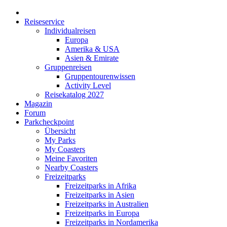
Reiseservice
Individualreisen
Europa
Amerika & USA
Asien & Emirate
Gruppenreisen
Gruppentourenwissen
Activity Level
Reisekatalog 2027
Magazin
Forum
Parkcheckpoint
Übersicht
My Parks
My Coasters
Meine Favoriten
Nearby Coasters
Freizeitparks
Freizeitparks in Afrika
Freizeitparks in Asien
Freizeitparks in Australien
Freizeitparks in Europa
Freizeitparks in Nordamerika