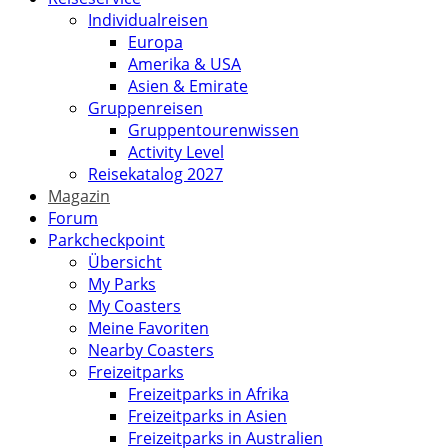
Individualreisen
Europa
Amerika & USA
Asien & Emirate
Gruppenreisen
Gruppentourenwissen
Activity Level
Reisekatalog 2027
Magazin
Forum
Parkcheckpoint
Übersicht
My Parks
My Coasters
Meine Favoriten
Nearby Coasters
Freizeitparks
Freizeitparks in Afrika
Freizeitparks in Asien
Freizeitparks in Australien