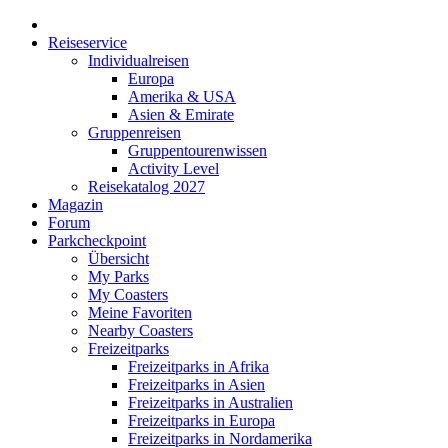
Reiseservice
Individualreisen
Europa
Amerika & USA
Asien & Emirate
Gruppenreisen
Gruppentourenwissen
Activity Level
Reisekatalog 2027
Magazin
Forum
Parkcheckpoint
Übersicht
My Parks
My Coasters
Meine Favoriten
Nearby Coasters
Freizeitparks
Freizeitparks in Afrika
Freizeitparks in Asien
Freizeitparks in Australien
Freizeitparks in Europa
Freizeitparks in Nordamerika