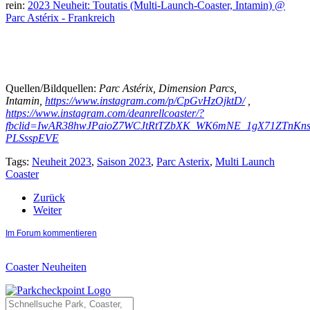
rein:
2023 Neuheit: Toutatis (Multi-Launch-Coaster, Intamin) @
Parc Astérix - Frankreich
Quellen/Bildquellen:
Parc Astérix, Dimension Parcs,
Intamin,
https://www.instagram.com/p/CpGvHzOjktD/
,
https://www.instagram.com/deanrellcoaster/?
fbclid=IwAR38hwJPaioZ7WCJtRtTZbXK_WK6mNE_1gX71ZTnKn
PLSsspEVE
Tags:
Neuheit 2023
,
Saison 2023
,
Parc Asterix
,
Multi Launch
Coaster
Zurück
Weiter
Im Forum kommentieren
Coaster Neuheiten