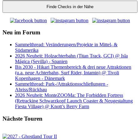
Finde Checks in der Nähe
Neu im Forum
Sammelthread: Veränderungen/Projekte in Mittel- &
Südamerika
2026 Neuheit: Holzachterbahn (Titan Track, GCI) @ Isla
Mágica (Sevilla) - Spanien
Bis 2030 - Hikari Themenbereich & drei neue Attraktionen
(u.a. neue Achterbahn, Surf Rider, Intamin) @ Tivoli
Kopenhagen - Dänemark
Sammelthread: Park-/Attraktionsschließungen -
Abriss/Rückbau
2026 Neuheit: MonteZOOMa: The Forbidden Fortress
(Retracking Schwarzkopf Launch Coaster & Neugestaltung
Fiesta Village) @ Knott’s Berry Farm
Nächste Touren