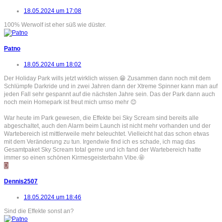
18.05.2024 um 17:08
100% Werwolf ist eher süß wie düster.
Patno
18.05.2024 um 18:02
Der Holiday Park wills jetzt wirklich wissen.😁 Zusammen dann noch mit dem
Schlümpfe Darkride und in zwei Jahren dann der Xtreme Spinner kann man auf
jeden Fall sehr gespannt auf die nächsten Jahre sein. Das der Park dann auch
noch mein Homepark ist freut mich umso mehr 😊
War heute im Park gewesen, die Effekte bei Sky Scream sind bereits alle
abgeschaltet, auch den Alarm beim Launch ist nicht mehr vorhanden und der
Wartebereich ist mittlerweile mehr beleuchtet. Vielleicht hat das schon etwas
mit dem Veränderung zu tun. Irgendwie find ich es schade, ich mag das
Gesamtpaket Sky Scream total gerne und ich fand der Wartebereich hatte
immer so einen schönen Kirmesgeisterbahn Vibe.🤩
D
Dennis2507
18.05.2024 um 18:46
Sind die Effekte sonst an?