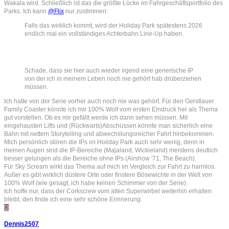
Wakala wird. Schließlich ist das die größte Lücke im Fahrgeschäftsportfolio des
Parks. Ich kann
@Flix
nur zustimmen:
Falls das wirklich kommt, wird der Holiday Park spätestens 2026
endlich mal ein vollständiges Achterbahn Line-Up haben.
Schade, dass sie hier auch wieder irgend eine generische IP
von der ich in meinem Leben noch nie gehört hab drüberziehen
müssen.
Ich hatte von der Serie vorher auch noch nie was gehört. Für den Gerstlauer
Family Coaster könnte ich mir 100% Wolf vom ersten Eindruck her als Thema
gut vorstellen. Ob es mir gefällt werde ich dann sehen müssen. Mit
eingehausten Lifts und (Rückwarts)Abschüssen könnte man sicherlich eine
Bahn mit nettem Storytelling und abwechslungsreicher Fahrt hinbekommen.
Mich persönlich stören die IPs im Holiday Park auch sehr wenig, denn in
meinen Augen sind die IP-Bereiche (Majaland, Wickieland) meistens deutlich
besser gelungen als die Bereiche ohne IPs (Airshow '71, The Beach).
Für Sky Scream wirkt das Thema auf mich im Vergleich zur Fahrt zu harmlos.
Außer es gibt wirklich düstere Orte oder finstere Bösewichte in der Welt von
100% Wolf (wie gesagt, ich habe keinen Schimmer von der Serie).
Ich hoffe nur, dass der Corkscrew vom alten Superwirbel weiterhin erhalten
bleibt, den finde ich eine sehr schöne Erinnerung.
D
Dennis2507