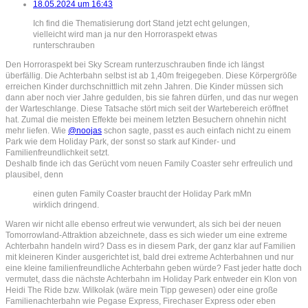
18.05.2024 um 16:43
Ich find die Thematisierung dort Stand jetzt echt gelungen,
vielleicht wird man ja nur den Horroraspekt etwas
runterschrauben
Den Horroraspekt bei Sky Scream runterzuschrauben finde ich längst
überfällig. Die Achterbahn selbst ist ab 1,40m freigegeben. Diese Körpergröße
erreichen Kinder durchschnittlich mit zehn Jahren. Die Kinder müssen sich
dann aber noch vier Jahre gedulden, bis sie fahren dürfen, und das nur wegen
der Warteschlange. Diese Tatsache stört mich seit der Wartebereich eröffnet
hat. Zumal die meisten Effekte bei meinem letzten Besuchern ohnehin nicht
mehr liefen. Wie
@noojas
schon sagte, passt es auch einfach nicht zu einem
Park wie dem Holiday Park, der sonst so stark auf Kinder- und
Familienfreundlichkeit setzt.
Deshalb finde ich das Gerücht vom neuen Family Coaster sehr erfreulich und
plausibel, denn
einen guten Family Coaster braucht der Holiday Park mMn
wirklich dringend.
Waren wir nicht alle ebenso erfreut wie verwundert, als sich bei der neuen
Tomorrowland-Attraktion abzeichnete, dass es sich wieder um eine extreme
Achterbahn handeln wird? Dass es in diesem Park, der ganz klar auf Familien
mit kleineren Kinder ausgerichtet ist, bald drei extreme Achterbahnen und nur
eine kleine familienfreundliche Achterbahn geben würde? Fast jeder hatte doch
vermutet, dass die nächste Achterbahn im Holiday Park entweder ein Klon von
Heidi The Ride bzw. Wilkołak (wäre mein Tipp gewesen) oder eine große
Familienachterbahn wie Pegase Express, Firechaser Express oder eben