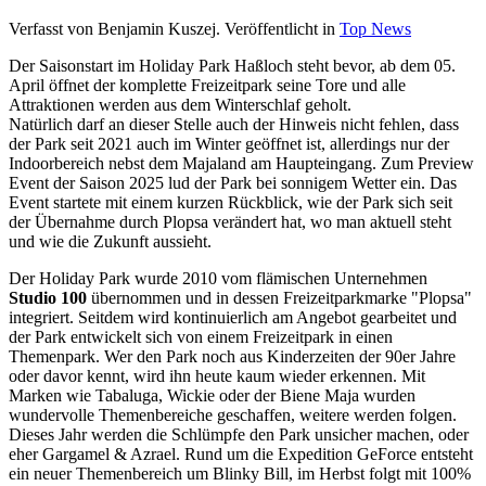
Verfasst von Benjamin Kuszej. Veröffentlicht in
Top News
Der Saisonstart im Holiday Park Haßloch steht bevor, ab dem 05.
April öffnet der komplette Freizeitpark seine Tore und alle
Attraktionen werden aus dem Winterschlaf geholt.
Natürlich darf an dieser Stelle auch der Hinweis nicht fehlen, dass
der Park seit 2021 auch im Winter geöffnet ist, allerdings nur der
Indoorbereich nebst dem Majaland am Haupteingang. Zum Preview
Event der Saison 2025 lud der Park bei sonnigem Wetter ein. Das
Event startete mit einem kurzen Rückblick, wie der Park sich seit
der Übernahme durch Plopsa verändert hat, wo man aktuell steht
und wie die Zukunft aussieht.
Der Holiday Park wurde 2010 vom flämischen Unternehmen
Studio 100
übernommen und in dessen Freizeitparkmarke "Plopsa"
integriert. Seitdem wird kontinuierlich am Angebot gearbeitet und
der Park entwickelt sich von einem Freizeitpark in einen
Themenpark. Wer den Park noch aus Kinderzeiten der 90er Jahre
oder davor kennt, wird ihn heute kaum wieder erkennen. Mit
Marken wie Tabaluga, Wickie oder der Biene Maja wurden
wundervolle Themenbereiche geschaffen, weitere werden folgen.
Dieses Jahr werden die Schlümpfe den Park unsicher machen, oder
eher Gargamel & Azrael. Rund um die Expedition GeForce entsteht
ein neuer Themenbereich um Blinky Bill, im Herbst folgt mit 100%