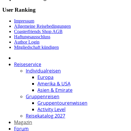
User Ranking
Impressum
Allgemeine Reisebedingungen
Coasterfriends Shop AGB
Haftungsausschluss
Author Login
Mitgliedschaft kündigen
Reiseservice
Individualreisen
Europa
Amerika & USA
Asien & Emirate
Gruppenreisen
Gruppentourenwissen
Activity Level
Reisekatalog 2027
Magazin
Forum