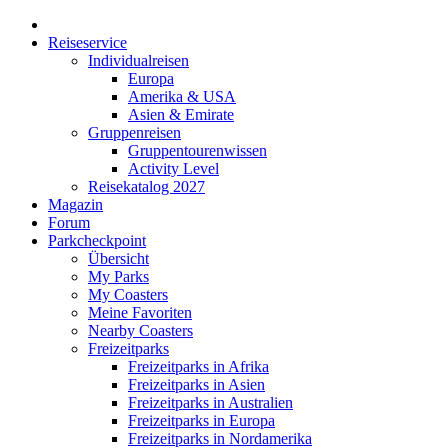
Reiseservice
Individualreisen
Europa
Amerika & USA
Asien & Emirate
Gruppenreisen
Gruppentourenwissen
Activity Level
Reisekatalog 2027
Magazin
Forum
Parkcheckpoint
Übersicht
My Parks
My Coasters
Meine Favoriten
Nearby Coasters
Freizeitparks
Freizeitparks in Afrika
Freizeitparks in Asien
Freizeitparks in Australien
Freizeitparks in Europa
Freizeitparks in Nordamerika