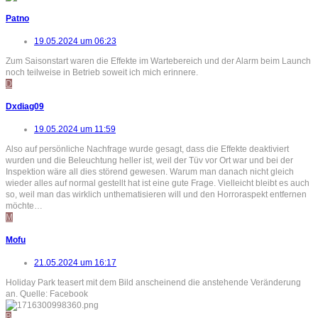
Patno
19.05.2024 um 06:23
Zum Saisonstart waren die Effekte im Wartebereich und der Alarm beim Launch
noch teilweise in Betrieb soweit ich mich erinnere.
D
Dxdiag09
19.05.2024 um 11:59
Also auf persönliche Nachfrage wurde gesagt, dass die Effekte deaktiviert
wurden und die Beleuchtung heller ist, weil der Tüv vor Ort war und bei der
Inspektion wäre all dies störend gewesen. Warum man danach nicht gleich
wieder alles auf normal gestellt hat ist eine gute Frage. Vielleicht bleibt es auch
so, weil man das wirklich unthematisieren will und den Horroraspekt entfernen
möchte…
M
Mofu
21.05.2024 um 16:17
Holiday Park teasert mit dem Bild anscheinend die anstehende Veränderung
an. Quelle: Facebook
B