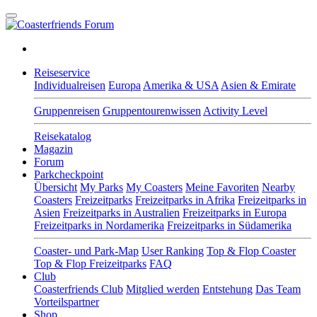
Reiseservice
Individualreisen
Europa
Amerika & USA
Asien & Emirate
Gruppenreisen
Gruppentourenwissen
Activity Level
Reisekatalog
Magazin
Forum
Parkcheckpoint
Übersicht
My Parks
My Coasters
Meine Favoriten
Nearby
Coasters
Freizeitparks
Freizeitparks in Afrika
Freizeitparks in
Asien
Freizeitparks in Australien
Freizeitparks in Europa
Freizeitparks in Nordamerika
Freizeitparks in Südamerika
Coaster- und Park-Map
User Ranking
Top & Flop Coaster
Top & Flop Freizeitparks
FAQ
Club
Coasterfriends Club
Mitglied werden
Entstehung
Das Team
Vorteilspartner
Shop